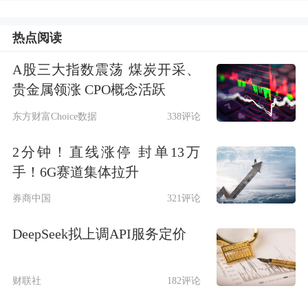
热点阅读
A股三大指数震荡 煤炭开采、
贵金属领涨 CPO概念活跃
东方财富Choice数据
338评论
2分钟！直线涨停 封单13万
手！6G赛道集体拉升
券商中国
321评论
DeepSeek拟上调API服务定价
财联社
182评论