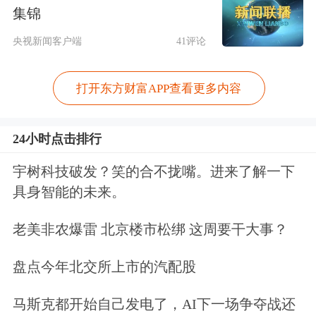
集锦
服务三农”专项培训等方式，继续发挥
央视新闻客户端
41评论
行业优势，积极推动项目平稳运行。
永安期货吉林玉米价格险：多主体携手
打开东方财富APP查看更多内容
惠农支农
24小时点击排行
在大商所支持下，永安期货与吉林人保
宇树科技破发？笑的合不拢嘴。进来了解一下
财险、吉林省农业信贷担保公司、吉林
具身智能的未来。
云天化
企业、
民生银行
联合开展的吉林
老美非农爆雷 北京楼市松绑 这周要干大事？
省玉米“价格保险+订单农业+融资担
盘点今年北交所上市的汽配股
保”试点项目，覆盖吉林省9个市县，涉
及33个合作社、5821家农户，保障土地
马斯克都开始自己发电了，AI下一场争夺战还