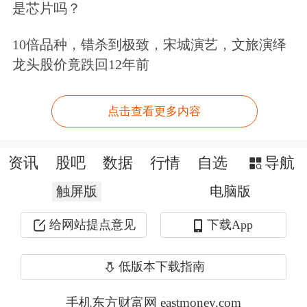
是芯片吗？
种植面积约13万亩，提供风险保障金额
约1.5亿元。该试点项目作为大商所
10倍品种，错杀到极致，宋城演艺，文旅演绎
龙头股价竟跌回12年前
2018年“农民收入保障计划”备案项目之
一，获得了吉林省农委等相关政府部门
点击查看更多内容
的高度重视与支持，并获得吉林省财政
厅、省金融办金融创新奖励。
资讯
股吧
数据
行情
自选
导航
触屏版
电脑版
据介绍，该项目通过“价格保险+订单农
业+融资担保”的融合创新，为农户提供
给网站提点意见
下载App
多重保障。一是永安期货和吉林人保财
低版本下载指南
险为玉米种植户提供价格风险保障；二
手机东方财富网 eastmoney.com