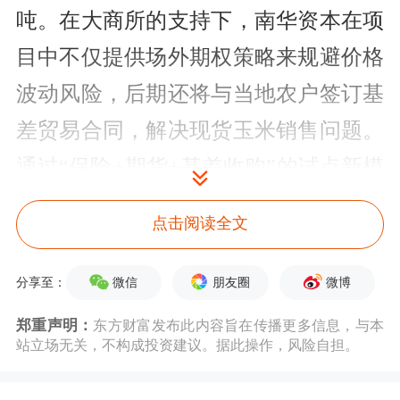
吨。在大商所的支持下，南华资本在项
目中不仅提供场外期权策略来规避价格
波动风险，后期还将与当地农户签订基
差贸易合同，解决现货玉米销售问题。
通过“保险+期货+基差收购”的试点新模
式，项目为阿荣旗农户提供了双重价格
点击阅读全文
保障，能够改善当地“长期靠天吃饭”的
现状，有效提升农民收入的风险管理效
微信
朋友圈
微博
分享至：
率与水平。
郑重声明：
东方财富发布此内容旨在传播更多信息，与本
站立场无关，不构成投资建议。据此操作，风险自担。
大豆收入险由中国人民财产保险股份有