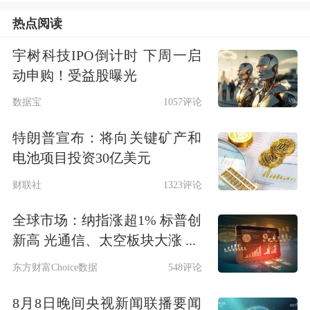
限公司承保，南华资本量身定制亚式期
热点阅读
权再保，为呼伦贝尔莫力达瓦旗地区
宇树科技IPO倒计时 下周一启
5.33万亩大豆提供收入保障，符合新型
动申购！受益股曝光
农业主体对于农业经营风险的管理需
数据宝
1057评论
求。投保后按实际有效期内标的收盘均
特朗普宣布：将向关键矿产和
价计算的收入低于保障收入，即产生赔
电池项目投资30亿美元
付，极大地调动了当地农户的种粮积极
财联社
1323评论
性，有利于推动我国大豆产业健康、平
全球市场：纳指涨超1% 标普创
稳发展。
新高 光通信、太空板块大涨 ...
据期货日报记者了解，南华资本还将通
东方财富Choice数据
548评论
过签订基差收购合同、开展“期货市场
8月8日晚间央视新闻联播要闻