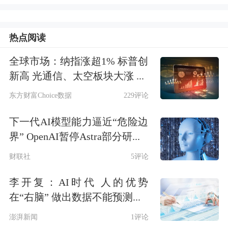
在具体行业上，李迅雷指出，行业利润
占比之前出现了一定分化。“比如说像
热点阅读
采掘业、钢铁、机械等这些上游的行
全球市场：纳指涨超1% 标普创
业，盈利在增加，盈利份额在增加。中
新高 光通信、太空板块大涨 ...
下游行业的盈利增速在回落，像银行、
东方财富Choice数据
229评论
农林牧渔、公用事业、传媒在回落，这
下一代AI模型能力逼近“危险边
是一个变化。这个变化更多的还是受到
界” OpenAI暂停Astra部分研...
政策的影响。”
财联社
5评论
李开复：AI时代 人的优势
他继续补充说：“我们还可以从资产负
在“右脑” 做出数据不能预测...
债率的角度来发现利润的变化，比如上
澎湃新闻
1评论
游行业整体来讲资产负债率还是在下降