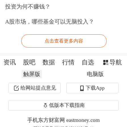
投资为何不赚钱？
业走强这么一个大的趋势。当然了，今
A股市场，哪些基金可以无脑投入？
年减税政策也陆陆续续出台，我也看到
了民营企业的日子有所好过，投资增速
点击查看更多内容
有所回升，但是总体还是处在相对低迷
的状态。”
资讯
股吧
数据
行情
自选
导航
消费板块在2017年的股市表现突出，
触屏版
电脑版
2018年以来则以震荡行情为主。对应到
给网站提点意见
下载App
消费领域的基本面情况，李迅雷说，并
低版本下载指南
不看好整体消费增速。他认为，其中的
机会就在于消费升级，重点关注高端消
手机东方财富网 eastmoney.com