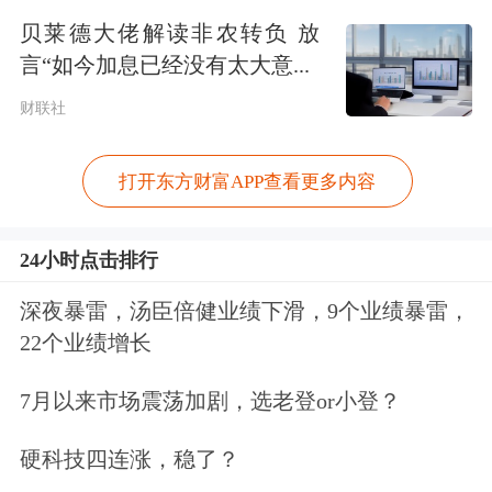
贝莱德大佬解读非农转负 放
的，像一些新兴行业，家电、传媒、电
言“如今加息已经没有太大意...
子、计算机，基本上是在上升的，说明
财联社
有更多的资本投入。”
打开东方财富APP查看更多内容
在李迅雷看来，国有企业和民营企业之
间的分化情况，在2018年仍将延续。
24小时点击排行
“去年股市表现好的是蓝筹股，蓝筹股
深夜暴雷，汤臣倍健业绩下滑，9个业绩暴雷，
22个业绩增长
大部分是国有企业。到了2018年可能会
出现风格切换，创业板、中小板将会
7月以来市场震荡加剧，选老登or小登？
好。但是从目前来讲，数据上并不支
硬科技四连涨，稳了？
持。整体来讲还是大企业看好、国有企