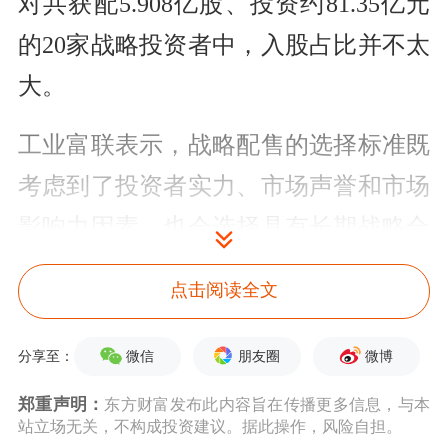
对共获配5.908亿股、投资约81.35亿元
的20家战略投资者中，入股占比并不太
大。
工业富联表示，战略配售的选择标准既
考虑到了投资者实力、市场声誉和市场
影响力因素，也会选择具有长期战略合
作关系的投资者。
点击阅读全文
由此看来，BAT巨头能作为工业富联
微信
朋友圈
微博
分享至：
IPO的重要投资者也算是情理之中。
郑重声明：
东方财富发布此内容旨在传播更多信息，与本
记者了解，一方面，BAT三家互联网巨
站立场无关，不构成投资建议。据此操作，风险自担。