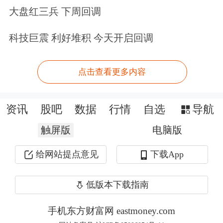
工业富联选择BAT巨头作为重要合作伙
大盘红三兵 下周回调
伴和投资人，可以实现双赢。双方可以
科技巨震 利好堆积 今天开启回调
实现硬件制造优势和软件技术优势的结
合，打造工业互联网战略。
点击查看更多内容
5月16日郭台铭在清华大学深圳研究院
资讯
股吧
数据
行情
自选
导航
演讲中强调，富士康不再是一家代工
触屏版
电脑版
厂，工业互联网会是富士康的核心战
给网站提点意见
下载App
略。“我是大象，有了工业互联网，不
仅会跳舞，还会跳探戈。”
低版本下载指南
如今BAT巨头入局富士康，对于不想只
手机东方财富网 eastmoney.com