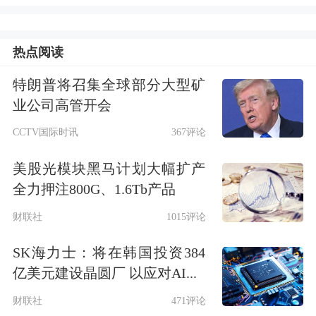
头都有着充沛的现金流，投资实力不言
而喻，近几年投资版图也在不断扩张，
热点阅读
从AI到
汽车
，再到
新零售
，多业务线齐
特朗普将召集全球部分大型矿
进。另一方面，富士康与BAT都有着不
业公司高管开会
同程度的合作关系。
CCTV国际时讯
367评论
美股光模块黑马计划大幅扩产
2015年，富士康与腾讯及
和谐汽车
共同
全力押注800G、1.6Tb产品
签订了一项“关于‘互联网+智能电动
财联社
1015评论
车’的战略合作框架协议”，三方在郑州
SK海力士：将在韩国投资384
展开“互联网+智能电动车”领域的创新
亿美元建设晶圆厂 以应对AI...
合作。
财联社
471评论