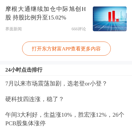
2015年3月，
阿里巴巴
和富士康联手打
摩根大通继续加仓中际旭创H
造的“智能硬件一站式创新赋能平
股 持股比例升至15.02%
台”——淘富成真在杭州云栖小镇启
界面新闻
666评论
动。截止目前已经举办多场创业赋能商
打开东方财富APP查看更多内容
业见面会、资深人员创客平台赋能案例
活动。
24小时点击排行
百度
和富士康也携手打造过具有对话式
7月以来市场震荡加剧，选老登or小登？
语音交互能力的智能音箱，可实现播放
硬科技四连涨，稳了？
控制、影音娱乐、获取资讯信息、管理
午间3大利好，生益涨10%，胜宏涨12%，26个
日程等多种功能。
PCB股集体涨停