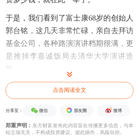
于是，我们看到了富士康68岁的创始人
郭台铭，这几天非常忙碌，亲自去拜访
基金公司
，各种路演演讲档期很满，更
是推掉李嘉诚饭局去清华大学演讲造
势。
各种演讲路演造势主题都是工业互联
点击阅读全文
网，正是富士康上市和转型的方向，富
微信
朋友圈
微博
分享至：
士康上市的简称更是“
工业富联
”。
郑重声明：
东方财富发布此内容旨在传播更多信息，与本
效果也是杠杠滴，据报道称BAT等互联
站立场无关，不构成投资建议。据此操作，风险自担。