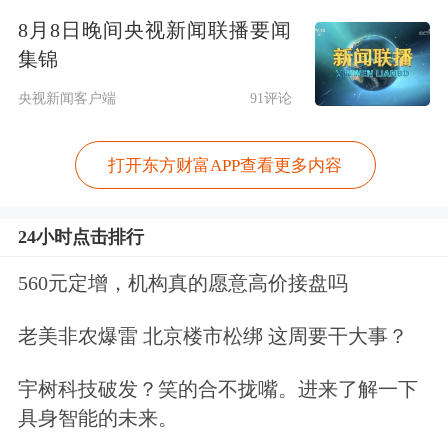
陆A股。
8月8日晚间央视新闻联播要闻
集锦
虽然目前并未直接在富士康任职，但在
央视新闻客户端
91评论
富士康如此关键时刻，郭台铭仍然亲自
打开东方财富APP查看更多内容
上阵，参与机构路演乃至登门拜访，更
是推掉李嘉诚饭局只为去到清华大学演
24小时点击排行
讲。
560元定增，机构真的愿意高价接盘吗
招商局集团官网5月16日消息，下属公
老美非农爆雷 北京楼市松绑 这周要干大事？
司动态一栏。发布了一篇题为《博时基
宇树科技破发？笑的合不拢嘴。进来了解一下
金江向阳会见鸿海集团董事长郭台铭》
具身智能的未来。
的文章，显示为博时基金供稿。