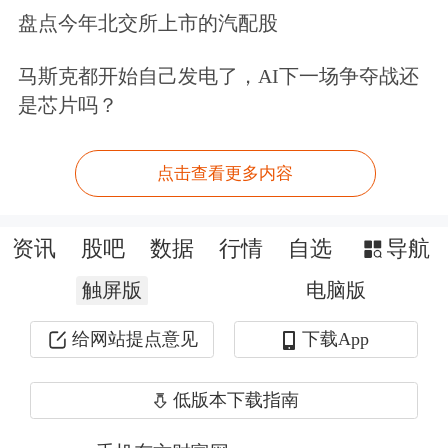
盘点今年北交所上市的汽配股
文章表示，5月15日下午，博时基金江
马斯克都开始自己发电了，AI下一场争夺战还
向阳总经理在深圳会见鸿海集团董事长
是芯片吗？
郭台铭一行。双方就鸿海集团旗下的富
士康IPO相关情况及未来业务发展等进
点击查看更多内容
行了交流。
资讯
股吧
数据
行情
自选
导航
很明显，此次会见的主要内容，就是富
触屏版
电脑版
士康的IPO。
给网站提点意见
下载App
不仅有亲自登门拜访博时基金这种大型
低版本下载指南
基金公司，据了解5月15日郭台铭还在