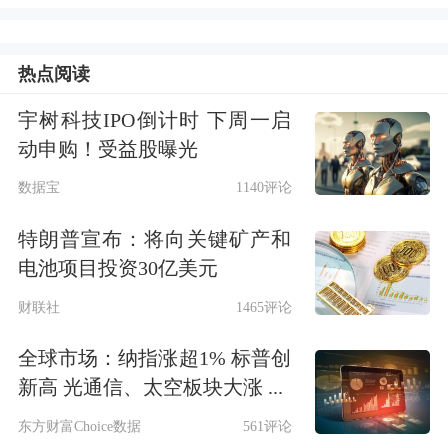
网巨头大概率入选战略配售。
从目前外围的信息来看，机构给出的估
热点阅读
值在20倍左右，富士康此次发行前每股
宇树科技IPO倒计时 下周一启
动申购！受益股曝光
收益0.9元，那么发行价可能在18元左
数据宝
1140评论
右，而本次IPO发行19.7亿股，因而募
资或超300亿元。
特朗普宣布：将向关键矿产和
电池项目投资30亿美元
郭台铭登门拜会
博时基金
财联社
1465评论
1950年出生的郭台铭，一手创办了鸿海
全球市场：纳指涨超1% 标普创
新高 光通信、太空板块大涨 ...
集团和富士康，如今正迎来他人生的又
东方财富Choice数据
561评论
一重大时刻，旗下
独角兽
富士康即将登