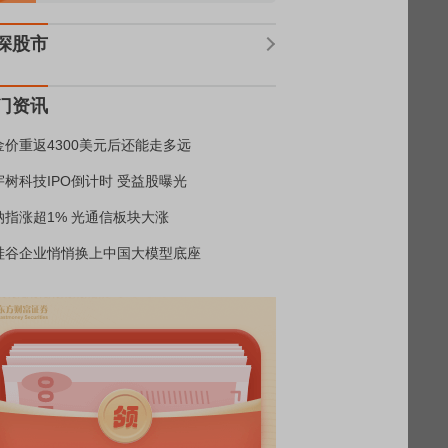
深股市
门资讯
金价重返4300美元后还能走多远
宇树科技IPO倒计时 受益股曝光
纳指涨超1% 光通信板块大涨
硅谷企业悄悄换上中国大模型底座