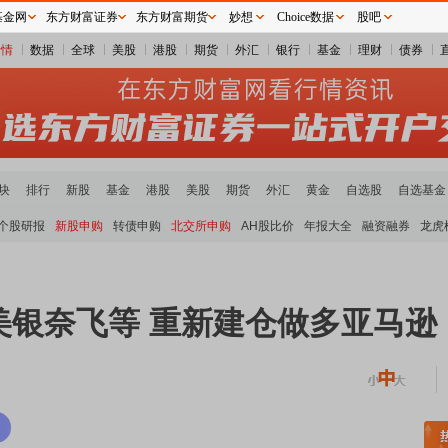
基金网
东方财富证券
东方财富期货
妙想
Choice数据
股吧
行情
数据
全球
美股
港股
期货
外汇
银行
基金
理财
债券
块
排行
新股
基金
港股
美股
期货
外汇
黄金
自选股
自选基金
个股研报
新股申购
转债申购
北交所申购
AH股比价
年报大全
融资融券
龙虎
美银奈飞等 重新建仓做多亚马逊
土板块领涨
元件板块走强
半导体板块活跃
沪深资金流向
A股估值分析全览
重要