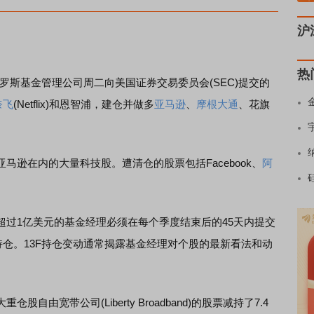
沪
热
斯基金管理公司周二向美国证券交易委员会(SEC)提交的
奈飞
(Netflix)和恩智浦，建仓并做多
亚马逊
、
摩根大通
、花旗
在内的大量科技股。遭清仓的股票包括Facebook、
阿
1亿美元的基金经理必须在每个季度结束后的45天内提交
持仓。13F持仓变动通常揭露基金经理对个股的最新看法和动
宽带公司(Liberty Broadband)的股票减持了7.4