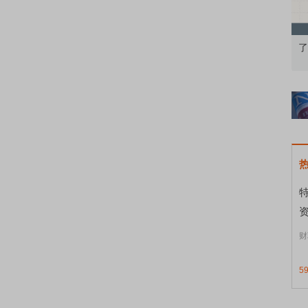
果：A股再平衡的
债券知识通识：从基础认知到特色品种
了
资
财
5