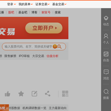
登录
我的菜单
证券交易
基金交易
直播
股吧
基金吧
博客
财富号
搜索
动态
个人
0
榜
限售解禁
IPO审核
大宗交易
估值分析
自选
消息
搜索
机构持股数据
机构调研数据一览
主力最新动向
上市公司限售股解禁一览
昨日涨