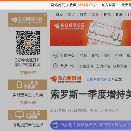
网站首页
加收藏
移动客户端
东方财富
天天
财经
焦点
股票
新股
期指
期权
关
闭
行情中心
指数
期指
期权
个股
板
数据中心
资金流向
主力排名
板块资金
首页
>
财经频道
>
正文
索罗斯一季度增持
2018年05月16日 08:05
来源：证券时报网
AI妙想为你解读全文 APP内免费阅读
稀