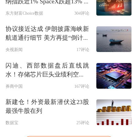
纳指跌近1% SpaceX跌超13% ...
东方财富Choice数据
304评论
协议接近达成 伊朗披露海峡新
航道通行细节 美方再提“倒计...
央视新闻
17评论
闪迪、西部数据盘后直线跳
水！存储芯片巨头业绩利空...
券商中国
167评论
新建仓！外资最新潜伏这23股
最强牛股在列
数据宝
25评论