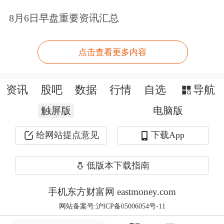
8月6日早盘重要资讯汇总
宣讲和咨询服务，支持市场主体积极利
用资本市场平台及融资工具拓展直接融
点击查看更多内容
资，服务国家精准脱贫、
绿色经济
等发
展战略，支持实体经济发展。
资讯
股吧
数据
行情
自选
导航
会议还采取以会代训的方式，结合经典
触屏版
电脑版
案例，重点剖析违法违规问题，以案说
给网站提点意见
下载App
法，开展警示教育，进一步提升辖区市
低版本下载指南
场主体规范意识。
手机东方财富网 eastmoney.com
新客立享多重专业炒股工具，助您高效
网站备案号:沪ICP备05006054号-11
投资。福利领取>>