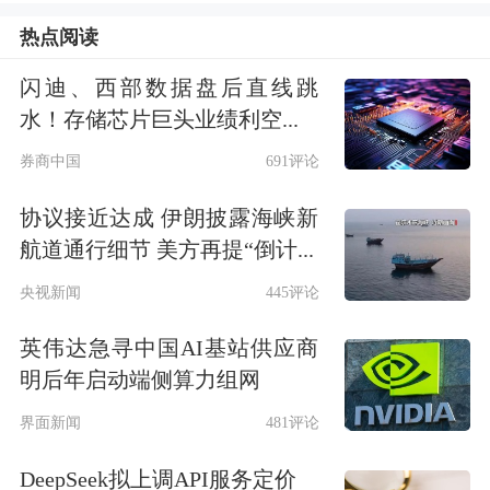
将成为常态，市场发展及监管任重道
热点阅读
远。
闪迪、西部数据盘后直线跳
水！存储芯片巨头业绩利空...
会议强调，2018年重庆证监局将坚
券商中国
691评论
持“两维护一促进”，紧紧围绕服务实体
协议接近达成 伊朗披露海峡新
经济、防范风险和深化改革三大任务，
航道通行细节 美方再提“倒计...
重点抓好四方面工作：
央视新闻
445评论
一是打好防范化解资本市场重大风险攻
英伟达急寻中国AI基站供应商
坚战，扎实开展风险防控工作，健全风
明后年启动端侧算力组网
险监测与处置协调机制，督促中介机构
界面新闻
481评论
充分发挥作用，牢牢守住不发生区域性
DeepSeek拟上调API服务定价