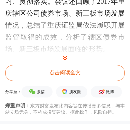
习、贯彻落实。会议还回顾了2017年重
庆辖区公司债券市场、新三板市场发展
情况，总结了重庆证监局依法履职开展
监管取得的成效，分析了辖区债券市
场、新三板市场发展面临的形势。
据了解，2017年重庆辖区公司债券和新
点击阅读全文
三板融资取得了积极成果，但辖区资本
市场仍面临公司债券到期及回售双高
微信
朋友圈
微博
分享至：
峰、挂牌公司合规问题突出等风险，中
郑重声明：
东方财富发布此内容旨在传播更多信息，与本
站立场无关，不构成投资建议。据此操作，风险自担。
介机构也存在勤勉尽责不到位等问题。
当前及今后一段时期，防风险、强监管