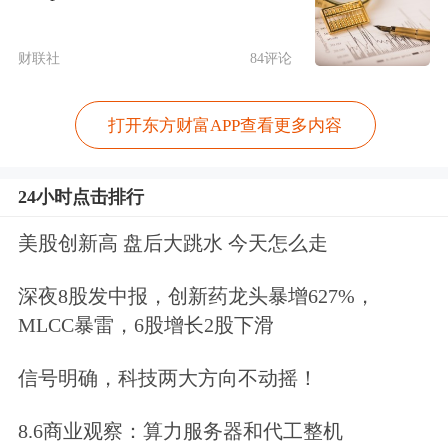
风险的底线。
财联社
84评论
二是优化监管方式，探索健全风险分类
监管、科技监管等方式，以风险和问题
打开东方财富APP查看更多内容
为导向开展现场检查，深入推进依法全
24小时点击排行
面从严监管。
美股创新高 盘后大跳水 今天怎么走
三是强化中介机构监管，在现场检查中
深夜8股发中报，创新药龙头暴增627%，
延伸检查中介机构执业质量，对公司债
MLCC暴雷，6股增长2股下滑
券发行人、挂牌公司和中介机构同步问
信号明确，科技两大方向不动摇！
责。
8.6商业观察：算力服务器和代工整机
四是加强监管服务，做好资本市场政策