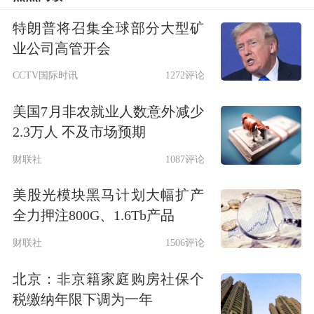
500亿投入与危机感
特朗普将召集全球部分大型矿
世界上从来就没有无缘无故的成功。
业公司高管开会
CCTV国际时讯
1272评论
平安今年刚好30岁，进入而立之年。创
美国7月非农就业人数意外减少
始人马明哲将初期只有13个员工的小
保
2.3万人 不及市场预期
险
公司，打造成拥有170万名员工、服
财联社
1087评论
务1.53亿客户的世界500强企业，其中
美股光模块黑马计划大幅扩产
遭遇过多次竞争与淘汰风险，马明哲带
全力押注800G、1.6Tb产品
领的平安以科技创新为武器，一次次逆
财联社
1506评论
势变得更为强大。
北京：非京籍家庭购房社保个
“生长于深圳的平安，血液里流淌着创
税缴纳年限下调为一年