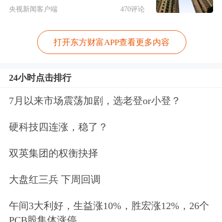
新的基因，挥之不去的危机感倒逼它不
央视新闻客户端
470评论
断改变，不断创新，引领科技的潮
打开东方财富APP查看更多内容
头。”华南一家寿险公司总经理认为，
平安无论在金融行业还是互联网行业都
24小时点击排行
因此成为了“标兵”。
7月以来市场震荡加剧，选老登or小登？
成立于深圳蛇口的平安，创
新基
因深入
硬科技四连涨，稳了？
骨髓，而创新背后是强烈的危机与竞争
双英集团的权衡抉择
意识。马明哲的危机感如影随形，2010
大盘红三兵 下周回调
年他在平安内部警告称“互联网浪潮下
金融产业不变即死”。他还常对平安上
午间3大利好，生益涨10%，胜宏涨12%，26个
PCB股集体涨停
上下下强调“Tomorrow will never