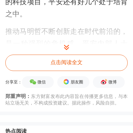
的科技项目，平安还有好几个处于培育
之中。
推动马明哲不断创新走在时代前沿的，
是一种强烈的危机感。平安内部人士
称：“他每天工作十多个小时，如一台
点击阅读全文
永不知疲倦的机器。他对新的科技工具
特别敏感，总是率先买来使用和了
微信
朋友圈
微博
分享至：
解。”他身上烙着深圳效率与蛇口精
郑重声明：
东方财富发布此内容旨在传播更多信息，与本
站立场无关，不构成投资建议。据此操作，风险自担。
神。平安也因此实现了科技创新的跳
跃，成为一家“金融+科技”的公司。
热点阅读