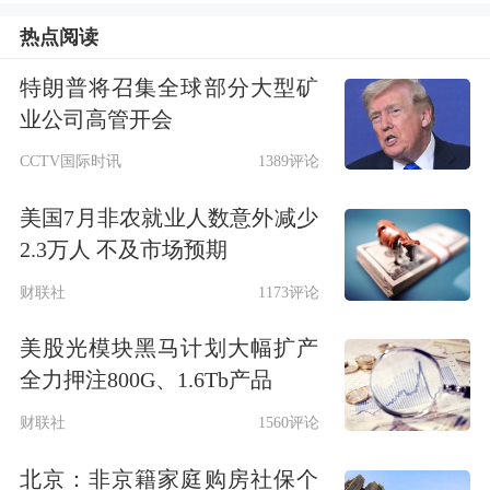
MANAGEMENT LLC)在向美国证券交
热点阅读
易委员会提交的机构持股信息可以看
特朗普将召集全球部分大型矿
到，截至2017年12月31日，索罗斯基金
业公司高管开会
展开了极为活跃的交易。其中，清仓了
CCTV国际时讯
1389评论
117只股票、新买入了89只股票、增持
美国7月非农就业人数意外减少
了122只股票(包括新进)、减持了152只
2.3万人 不及市场预期
股票(包括清仓)。
财联社
1173评论
牛妹注意到，索罗斯基金清仓的股票
美股光模块黑马计划大幅扩产
全力押注800G、1.6Tb产品
中，包含大量此前大涨的科技股，其中
财联社
1560评论
就有大名鼎鼎的脸书(Facebook)、亚马
逊(Amazon)、阿里巴巴和PAYPAL等。
北京：非京籍家庭购房社保个