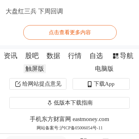
品牌在全球都有较高知名度。
大盘红三兵 下周回调
有趣的是，此次索罗斯基金进行清仓或
新进的股票，似乎并没有明显的板块区
点击查看更多内容
别。最为明显的是，索罗斯基金清仓的
资讯
股吧
数据
行情
自选
导航
电商龙头亚马逊，但又买进了同为电商
触屏版
电脑版
的Overstock；不同之处在于，亚马逊此
前股价一路飙升，目前市值高达7000多
给网站提点意见
下载App
亿美元，而Overstock目前市值仅19亿美
低版本下载指南
元左右。需要注意的是，Overstock去年
手机东方财富网 eastmoney.com
涨幅高达265%，远高于亚马逊的年涨
网站备案号:沪ICP备05006054号-11
幅56%。