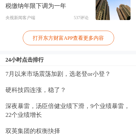
税缴纳年限下调为一年
而此次索罗斯基金清仓市值最多的是亿
央视新闻客户端
537评论
滋国际(MDLZ)，其实就是全球第二大
的食品公司——卡夫食品。
打开东方财富APP查看更多内容
有卖就有买。在2017年索罗斯基金大范
24小时点击排行
围的调仓中，Overstock(OSTK)成为了
7月以来市场震荡加剧，选老登or小登？
最大的赢家，这家1999年成立的在线零
售商，成为了索罗斯基金新买进最多的
硬科技四连涨，稳了？
股票。而在2017年，索罗斯基金新买进
深夜暴雷，汤臣倍健业绩下滑，9个业绩暴雷，
的股票中，中国消费者最为熟悉的公司
22个业绩增长
要算GAP了，该公司作为美式休闲服饰
双英集团的权衡抉择