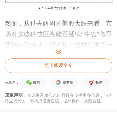
▲2017年最大的十家上市企业
然而，从过去两周的美股大跌来看，市
场对这些科技巨头能否延续“牛途”似乎
开始出现分歧。记者却在这时发现了一
个惊天大秘密——金融大鳄索罗斯早在
点击阅读全文
2017年底前，就已经清仓了上述10只中
的3只股票。
微信
朋友圈
微博
分享至：
上百只股票遭清仓
郑重声明：
东方财富发布此内容旨在传播更多信息，与本
站立场无关，不构成投资建议。据此操作，风险自担。
索罗斯基金(SOROS FUND