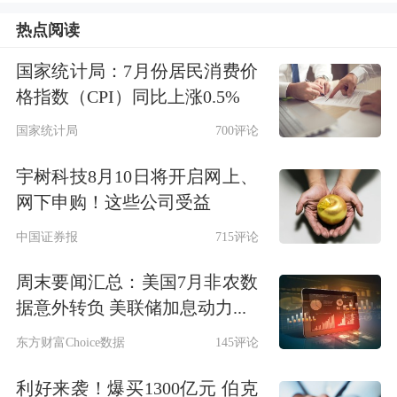
热点阅读
去年4月，中泰时钟打分系统揭示A股
国家统计局：7月份居民消费价
市场的大消费板块得分最高，回顾过去
格指数（CPI）同比上涨0.5%
一年，包括
食品饮料
、生物医疗、文化
国家统计局
700评论
娱乐、商贸零售等与消费密切相关的行
宇树科技8月10日将开启网上、
业发展迅猛，消费对GDP的贡献创下近
网下申购！这些公司受益
年来新高，如2017年最终消费对经济增
中国证券报
715评论
长的贡献就占到58.8%。就二级市场而
周末要闻汇总：美国7月非农数
言，2017年“喝酒吃药”板块的涨幅也颇
据意外转负 美联储加息动力...
为可观。本人认为，中国经济转型必然
东方财富Choice数据
145评论
带来持续的消费升级，因此，2018年依
利好来袭！爆买1300亿元 伯克