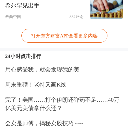
然看好大消费。
希尔罕见出手
券商中国
354评论
宏观层面看好大消费的三大逻辑
第一大逻辑，中国经济增长高度依赖投
打开东方财富APP查看更多内容
资，随着经济转型的深入，投资增速下
24小时点击排行
降将是长期趋势。
2017年我国
固定资产
用心感受我，就会发现我的美
投资
名义增速降至7.2%，已低于GDP名
义增速，也低于
社会消费品零售总额
增
周末重磅！老特又画K线
速。而在10年前，固定资产投资增速达
完了！美国……打个伊朗还弹药不足……40万
到24%，远超GDP增速。
亿美元美债拿什么还？
十九大报告提出，中国经济已从追求高
会卖是师傅，揭秘卖股技巧~~~