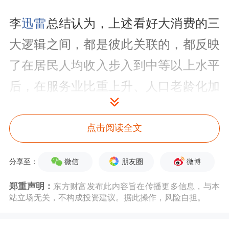
李
迅雷
总结认为，上述看好大消费的三
大逻辑之间，都是彼此关联的，都反映
了在居民人均收入步入到中等以上水平
后，在服务业比重上升、人口老龄化加
深的背景下，经济转型会不断升级，消
费主导经济增长模式已初现端倪。尽管
点击阅读全文
当前中国经济对投资的依赖度仍然远高
微信
朋友圈
微博
分享至：
于全球平均水平，但从资产配置的角度
郑重声明：
东方财富发布此内容旨在传播更多信息，与本
看，应该着眼于消费主导经济的未来。
站立场无关，不构成投资建议。据此操作，风险自担。
全文如下：