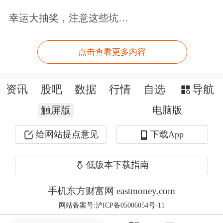
增长步入到追求高质量阶段，去年11月
幸运大抽奖，注意这些坑…
以来，财政部、国资委和发改委先后出
台规范PPP项目的监管意见，金融机构
点击查看更多内容
对PPP的态度也逐渐谨慎，近期更有
银
资讯
股吧
数据
行情
自选
导航
行
对PPP项目融资全面暂停；此外，在
触屏版
电脑版
融资成本不断走高的情况下，
房地产
的
投资增速也将下降。因此，估计今年的
给网站提点意见
下载App
投资增速还将下降，尤其是基建投资增
低版本下载指南
速回落会更明显。
手机东方财富网 eastmoney.com
2017年6.9%的GDP增速中，净出口贡
网站备案号:沪ICP备05006054号-11