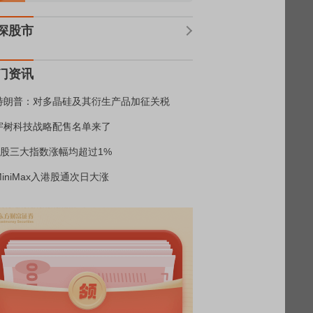
深股市
门资讯
特朗普：对多晶硅及其衍生产品加征关税
宇树科技战略配售名单来了
A股三大指数涨幅均超过1%
MiniMax入港股通次日大涨