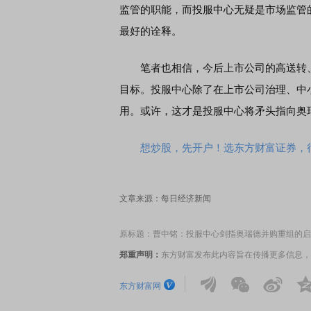
监管的职能，而投服中心无疑是市场监管
最好的诠释。
席连线｜东方财富证券陈果：A股再平衡的
债券知识通识：从基础认
，将吹向何处
笔者也相信，今后上市公司的高送转、
目标。投服中心除了在上市公司治理、中
用。或许，这才是投服中心将矛头指向奥
想炒股，先开户！选东方财富证券，行
文章来源：每日经济新闻
原标题：曹中铭：投服中心剑指奥瑞德并购重组的启
郑重声明：
东方财富发布此内容旨在传播更多信息，
东方财富网