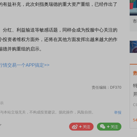
的有益补充，此次剑指奥瑞德的重大资产重组，已经作出了
知到特色品种
了解北交所知识 做理性投资者
市
分红、利益输送等敏感话题，同样会成为投服中心关注的
小投资者维权方面外，还将在其他方面发挥出越来越大的作
瑞德并购重组的启示。
情交易一个APP搞定>>
责任编辑：DF370
示
C
与本站立场无关，不构成投资建议。据此操作，风险自担。
举报
5