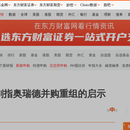
基金网
东方财富证券
东方财富期货
妙想
Choice数据
股吧
行情
数据
全球
美股
港股
期货
外汇
银行
基金
理财
债券
块
排行
新股
基金
港股
美股
期货
外汇
黄金
自选股
自选基金
个股研报
新股申购
转债申购
北交所申购
AH股比价
年报大全
融资融券
龙虎
剑指奥瑞德并购重组的启示
块领涨
元件板块走强
半导体板块活跃
沪深资金流向
A股估值分析全览
重要机