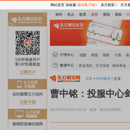
网站首页
加收藏
移动客户端
东方财富
天天
财经
焦点
股票
新股
期指
期权
关
闭
行情中心
指数
期指
期权
个股
板
数据中心
资金流向
主力排名
板块资金
首页
>
财经频道
>
正文
曹中铭：投服中心
2018年01月08日 00:32
来源：每日经济新闻
稀土板