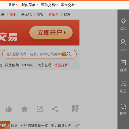
登录
我的菜单
证券交易
基金交易
直播
股吧
基金吧
博客
财富号
搜索
动态
个人
0
榜
限售解禁
IPO审核
大宗交易
估值分析
自选
消息
搜索
构持股数据
机构调研数据一览
主力最新动向
上市公司限售股解禁一览
昨日涨停