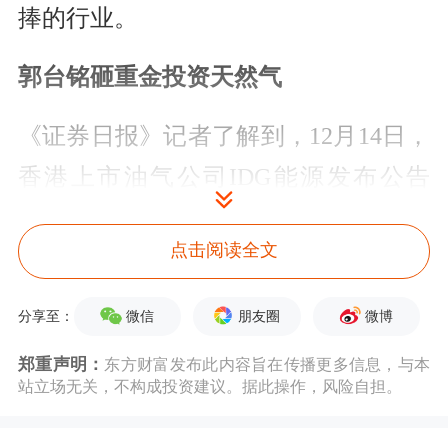
捧的行业。
郭台铭砸重金投资天然气
《证券日报》记者了解到，12月14日，
香港上市油气公司IDG能源发布公告
称，富士康拟耗资14.85亿港元入股IDG
点击阅读全文
能源，交易完成后富士康将持股
24.37%，成为其第二大股东。
微信
朋友圈
微博
分享至：
IDG能源的主营业务本是原油的勘探和
郑重声明：
东方财富发布此内容旨在传播更多信息，与本
站立场无关，不构成投资建议。据此操作，风险自担。
开发，这几年，由于原
油价
格持续低
迷，IDG能源也开始布局天然气领域。