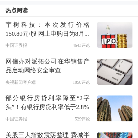
热点阅读
今年7月份，IDG能源与江西九丰能源
宇树科技：本次发行价格
订立认购协议，以1亿元人民币价格收
150.80元/股 网上申购日为8月...
购该公司股份。九丰能源为一家中国公
中国证券报
4643评论
司，主要从事液化石油气和液化天然气
网信办对派拓公司在华销售产
工业(LNG)产品的进口、加工及销售。
品启动网络安全审查
央视新闻客户端
1050评论
公告还显示，富士康此次入股IDG能源
将发力天然气能源领域，在天然气产业
部分银行房贷利率降至“2字
头”！有银行房贷利率低于2.8%
链广泛寻找投资机会，特别是LNG(液
中国证券报
529评论
化天然气)业务。
美股三大指数震荡整理 费城半