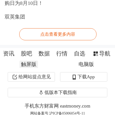
成合作意向。
购日为8月10日！
据了解，本次合作规模为300MW，其
双英集团
中地面集中式电站250MW，屋顶全额
点击查看更多内容
上网型分布式电站50MW，将于2017年
底前完成，按目前市场条件该合同金额
资讯
股吧
数据
行情
自选
导航
在20亿元左右。
触屏版
电脑版
富士康董事长郭台铭曾经表示，公司要
给网站提点意见
下载App
开拓电子产品以外的业务，并强调新能
低版本下载指南
源将是集团下一个进军的方向。
手机东方财富网 eastmoney.com
业内认为，富士康资金和资源都相对富
网站备案号:沪ICP备05006054号-11