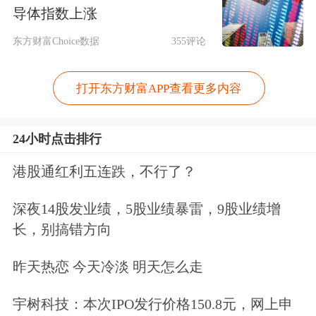
事实上，这已经不是富士康第一次涉足
导体指数上涨
新能源行业。
东方财富Choice数据
355评论
早在2012年，富士康就已经开始投资布
打开东方财富APP查看更多内容
局光伏产业，在山西、江苏、广西等多
个地方均有投资新能源项目，建设光伏
24小时点击排行
能源基地。
港股通红利五连跌，不行了？
今年3月份，协鑫集成与富士康子公司
深夜14股发业绩，5股业绩暴雷，9股业绩增
长，别搞错方向
进富阳新能源科技(南阳)有限公司签订
了《战略合作框架协议》，双方就光伏
昨天热恋 今天冷淡 明天怎么走
电站统包服务、光伏电站EPC等领域达
宇树科技：本次IPO发行价格150.8元，网上申