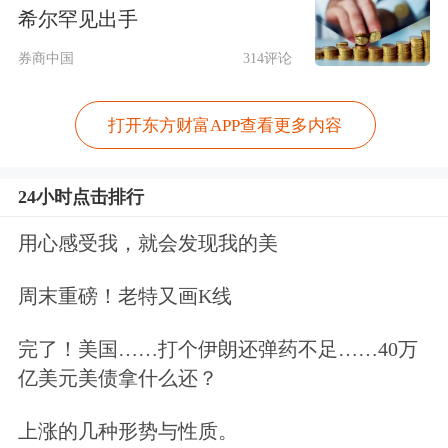
家企业来看，主要是有这8大通病，其
希尔罕见出手
中重点就是毛
利率
。
券商中国
314评论
1、IPO发审通过率持续下行，监管逻
打开东方财富APP查看更多内容
辑更加明晰
24小时点击排行
大发审委的严苛审核在继续，10月17日
用心感受我，就会发现我的美
上任以来，新一届发审委共审核了61家
周末重磅！老特又画K线
公司的IPO申请，34家通过，22家企业
被否，5家企业的申请被暂缓表决，通
完了！美国……打个伊朗还弹药不足……40万
亿美元美债拿什么还？
过率仅为55.73%。
上涨的几种形势与性质。
若把时间拉长，和今年前三季度比，