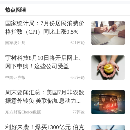
2”“6过1”之后，再次刷新新股发审单日
热点阅读
最低通过率，这一次，刷新至底。
国家统计局：7月份居民消费价
格指数（CPI）同比上涨0.5%
有业内人士预期，新股发审低通过率将
国家统计局
621评论
成为常态，“不放过害群之马”的监管意
宇树科技8月10日将开启网上、
图较为明确，严把入口关是新股审核的
网下申购！这些公司受益
标尺，除了财务指标满足要求外，拟
中国证券报
637评论
IPO企业需在公司治理、内控规范、是
周末要闻汇总：美国7月非农数
否存在潜在风险等方面自查，以提
高通
据意外转负 美联储加息动力...
过率。
东方财富Choice数据
77评论
从大发审委10月17日上任以来否掉的22
利好来袭！爆买1300亿元 伯克