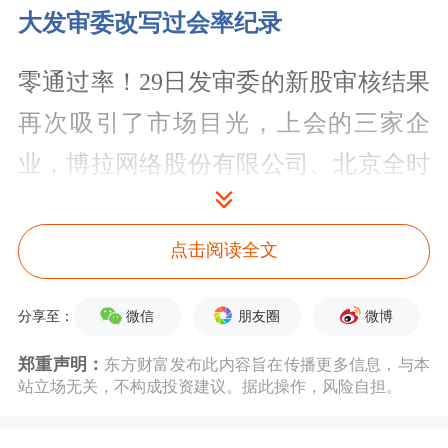
大发审委改写过会率纪录
零通过率！29日发审委的新股审核结果
再次吸引了市场目光，上会的三家企
业，博拉网络股份有限公司、北京全时
天地在线网络信息股份有限公司、重庆
广电数字传媒股份有限公司均被发审委
点击阅读全文
投了否决票，一同被挡在了IPO的大门
微信
朋友圈
微博
分享至：
外。
郑重声明：
东方财富发布此内容旨在传播更多信息，与本
这是自有新股审核以来首次遭遇零通过
站立场无关，不构成投资建议。据此操作，风险自担。
率的情况，也是新一届发审委继“6过