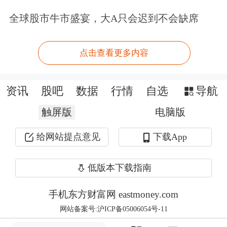
IPO通过率更是降低了两成以上，统计
全球股市牛市盛宴，大A只会迟到不会缺席
显示，今年1至9月，IPO通过率为
点击查看更多内容
80.9%。
发审委的从严审核搅动着资本市场的敏
资讯
股吧
数据
行情
自选
导航
感神经，引发了全市场关于新股核准监
触屏版
电脑版
管环境的大讨论，也让参与各方适应着
给网站提点意见
下载App
新的监管尺度下的新股生态变化，IPO
低版本下载指南
通过率高低已经成为正在排队拟上市企
业的最关切问题，和此前急切想上会的
手机东方财富网 eastmoney.com
网站备案号:沪ICP备05006054号-11
这一想法不同的是，有的企业希望能够