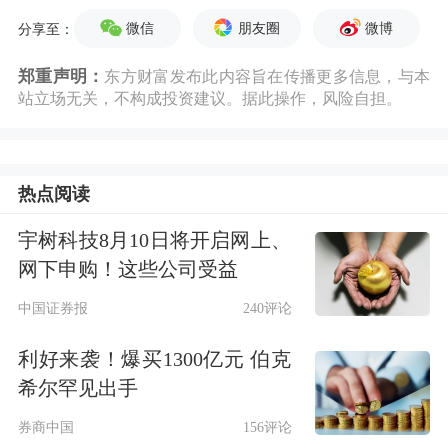
微信
朋友圈
微博
分享至：
郑重声明：
东方财富发布此内容旨在传播更多信息，与本
站立场无关，不构成投资建议。据此操作，风险自担。
热点阅读
宇树科技8月10日将开启网上、
网下申购！这些公司受益
中国证券报
240评论
利好来袭！爆买1300亿元 伯克
希尔罕见出手
券商中国
156评论