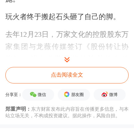
玩火者终于搬起石头砸了自己的脚。
去年12月23日，万家文化的控股股东万
家集团与龙薇传媒签订《股份转让协
议》，拟向龙薇传媒转让其持有的
18500万股万家文化股份，占万家文化
点击阅读全文
已发行股份的29.135%。本次交易完成
后，龙薇传媒将成为万家文化的控股股
微信
朋友圈
微博
分享至：
东。转让价款30.6亿元，龙薇传媒欲分
郑重声明：
东方财富发布此内容旨在传播更多信息，与本
站立场无关，不构成投资建议。据此操作，风险自担。
四次支付。