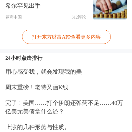
希尔罕见出手
净资产、营业收入、净利润都为零。公
券商中国
312评论
司设立的主要目的在于从事国内文化方
面的并购。也就是说，龙薇传媒就是一
打开东方财富APP查看更多内容
空壳公司。用一空壳公司收购一家上市
公司，并且还须动用50倍的杠杆。该收
24小时点击排行
购案也成为近几年来市场上较为“经
用心感受我，就会发现我的美
典”的“空手套白狼”的收购案。
周末重磅！老特又画K线
该收购案最终夭折，或许早已“被注
完了！美国……打个伊朗还弹药不足……40万
定”。事实上，近几年来上市公司并购
亿美元美债拿什么还？
重组如火如荼，杠杆收购、炒壳案例并
上涨的几种形势与性质。