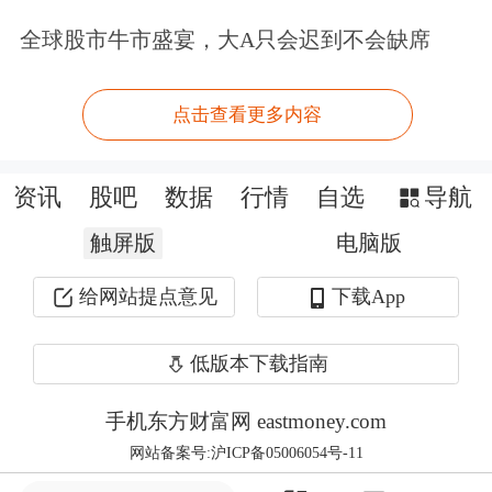
不乏见。
全球股市牛市盛宴，大A只会迟到不会缺席
通常的套路是，资本玩家先收购上市公
点击查看更多内容
司的股权，成为第一大股东或实际控制
人，然后启动并购重组提升上市公司的
资讯
股吧
数据
行情
自选
导航
估值，最后以更高的溢价转让股权，从
触屏版
电脑版
而实现全身而退，并从中赚得盆满钵
给网站提点意见
下载App
满，而广大中小投资者则往往成为埋单
方，像
步森股份
等发生的并购案即是如
低版本下载指南
此。
手机东方财富网 eastmoney.com
网站备案号:沪ICP备05006054号-11
当初因为
股权转让
，以及龙薇传媒可能