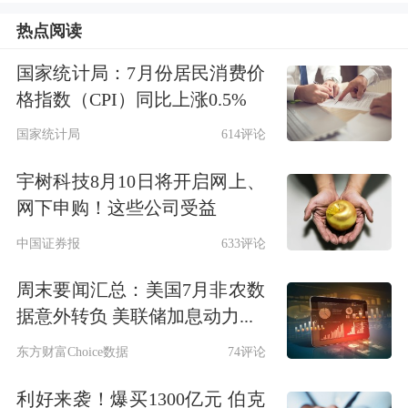
该收购案也引起监管部门的关注，并及
热点阅读
时下发问询函，要求龙薇传媒对相关问
国家统计局：7月份居民消费价
题进行回复。自此，该股权收购案背后
格指数（CPI）同比上涨0.5%
的真相开始慢慢浮出水面。30.6亿元收
国家统计局
614评论
购款中，股东自有资金不过6000万元，
宇树科技8月10日将开启网上、
其他近30亿元主要靠“自筹”，也就是靠
网下申购！这些公司受益
借款或贷款等来解决。这也意味着，该
中国证券报
633评论
收购案的杠杆高达50倍。
周末要闻汇总：美国7月非农数
据意外转负 美联储加息动力...
值得注意的是，龙薇传媒于2016年11月
东方财富Choice数据
74评论
2日成立，注册资本200万元，尚未实缴
利好来袭！爆买1300亿元 伯克
到位，未开展实际经营活动，总资产、