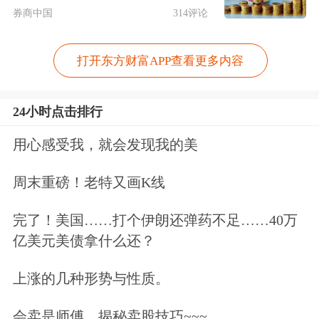
行的数据显示，境外机构和个人持有境
券商中国
314评论
内股票的金额已经从今年6月份的8680
亿元增至了9月份的10210亿元，历史上
打开东方财富APP查看更多内容
首次突破万亿大关。
24小时点击排行
近年来，随着沪港通、深港通相继开
用心感受我，就会发现我的美
通，Q
FI
I限制减少及额度提升，以及A
周末重磅！老特又画K线
股被纳入MSCI指数，中国资本市场国
际化进程取得突破性进展，外资配置A
完了！美国……打个伊朗还弹药不足……40万
亿美元美债拿什么还？
股的力度明显加大。无论是境内还是境
外资金，其首要的目标是获利，哪里的
上涨的几种形势与性质。
收益高就会流向哪里。现在的A股市场
会卖是师傅，揭秘卖股技巧~~~