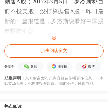
抛售A股；2017年3月5日，罗杰斯称目
前不投美股，没打算抛售A股；昨日最
新的一篇报道是，罗杰斯说看好中国股
市投资机会。
按
百度
新闻搜索出来的结果与此类似。
点击阅读全文
仅看这些采访罗杰斯的文章标题是不是
就已经很有意思了。
微信
朋友圈
微博
分享至：
郑重声明：
东方财富发布此内容旨在传播更多信息，与本
既然是国际投资大师，他的投资经自然
站立场无关，不构成投资建议。据此操作，风险自担。
有过人之处。但针对某一市场的投资行
为，尤其是回应这一市场的媒体时，大
热点阅读