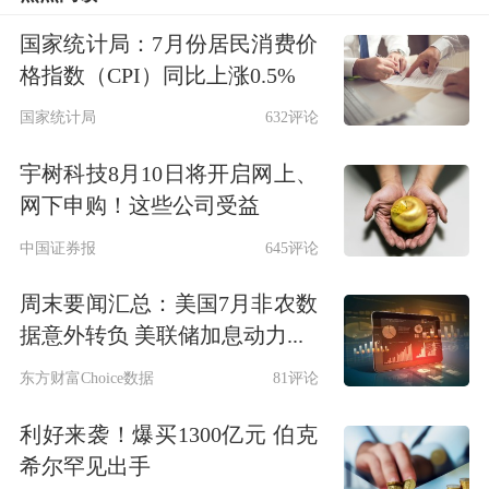
师会不会言如其实呢？
国家统计局：7月份居民消费价
笔者认为，投资者需要对此加以辨析。
格指数（CPI）同比上涨0.5%
比如，罗杰斯最新的表态：尽管目前全
国家统计局
632评论
球市场因债务高企等问题暗藏危机，但
宇树科技8月10日将开启网上、
是仍然可以找到诸多投资机会。相较于
网下申购！这些公司受益
美国股市，中国股市中的一些公司价格
中国证券报
645评论
不高，且蕴藏价值，看好中国股市的投
周末要闻汇总：美国7月非农数
资机会。这个观点就具有普世价值。
据意外转负 美联储加息动力...
东方财富Choice数据
81评论
为什么这么说呢？这里不用举太多的例
利好来袭！爆买1300亿元 伯克
子，仅央行的数据就足以说明问题。央
希尔罕见出手