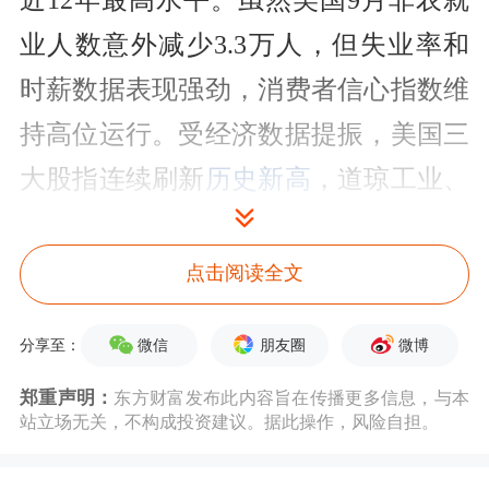
近12年最高水平。虽然美国9月非农就
业人数意外减少3.3万人，但失业率和
时薪数据表现强劲，
消费者信心指数
维
持高位运行。受经济数据提振，美国三
大股指连续刷新
历史新高
，道琼工业、
标准普尔
、
纳斯达克
指数三季度分别上
涨4.94%、3.96%和5.79%。欧洲经济复
点击阅读全文
苏势头强劲，欧元区9月PMI终值为
微信
朋友圈
微博
分享至：
58.1，是近6年来最高水平，连续51个
郑重声明：
东方财富发布此内容旨在传播更多信息，与本
月扩张，10月9日公布的欧元区Sentix投
站立场无关，不构成投资建议。据此操作，风险自担。
资者信心指数为29.7，高于预期的28.5