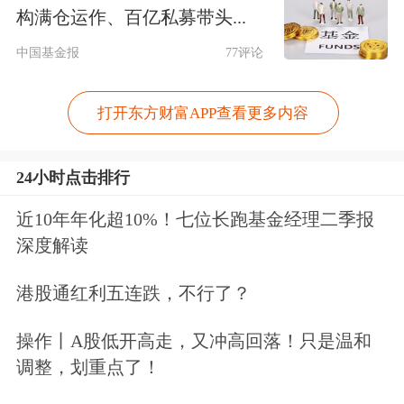
构满仓运作、百亿私募带头...
中长线多头格局不改
中国基金报
77评论
周一市场的长阴线和板块关系较大，但
打开东方财富APP查看更多内容
不改变整体上升格局。国庆节日期间港
股金融和地产大涨，
工商银行
大涨
24小时点击排行
10%，
中国恒大
市值逼近4000亿港币，
近10年年化超10%！七位长跑基金经理二季报
融创中国
大涨15%，强烈的一致预期使
深度解读
得A股节后
银行
和地产两大权重板块大
港股通红利五连跌，不行了？
幅高开，但这两个板块缺乏实质性利好
操作丨A股低开高走，又冲高回落！只是温和
刺激且流通市值过大，导致资金难以承
调整，划重点了！
接，
上证指数
当天收得30点长阴线。