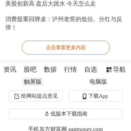
美股创新高 盘后大跳水 今天怎么走
此外，虽然
银行
、地产板块抛压较大，
消费股重回牌桌：泸州老窖的低估、分红与反
但调整空间同样也有限，板块整体估值
弹！
偏低，累计涨幅不大，地产板块更是处
于历史底部区域。笔者认为节后首日长
点击查看更多内容
阴只能代表突发事件导致的结构性影
资讯
股吧
数据
行情
自选
导航
响，不能代表整体市场情绪，不必过度
触屏版
电脑版
解读，金融、地产板块占比较小的
深证
成指
当天表现较强。从技术形态上看，
给网站提点意见
下载App
沪深两市中期上升格局保持良好，平台
低版本下载指南
中枢稳步抬升，维持60日均线上方运
手机东方财富网 eastmoney.com