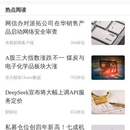
和前值的28.2，刷新2008年以来新高，
热点阅读
德法等欧洲主要股票市场逐渐走出衰退
网信办对派拓公司在华销售产
阴影。
品启动网络安全审查
国内方面，人民币汇率稳定为货币政策
央视新闻客户端
204评论
提供了更大空间，9月30日央行宣布对
A股三大指数涨跌不一 煤炭与
普惠金融实施定向降准，从明年起执
电子化学品板块大涨
行，预计将释放流动性8000亿元左右，
东方财富Choice数据
762评论
有利于缓解流动性担忧。虽然国内经济
DeepSeek宣布将大幅上调API服
数据不如外围市场表现抢眼，但欧美股
务定价
市整体向好，在国内股市涨幅偏低的情
财联社
652评论
况下，A股存在一定的补涨预期。
私募仓位创四年新高！七成机