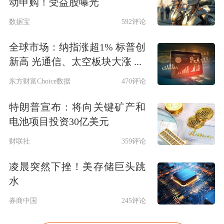
动申购！受益股曝光
数据宝
592评论
全球市场：纳指涨超1% 标普创
新高 光通信、太空板块大涨 ...
东方财富Choice数据
470评论
特朗普宣布：将向关键矿产和
电池项目投资30亿美元
财联社
359评论
凌晨突然下挫！美存储巨头跳
水
券商中国
245评论