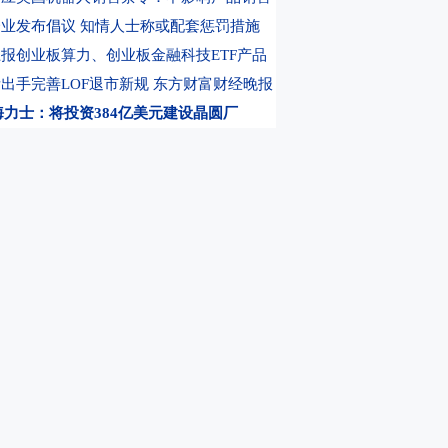
四纽约尾盘涨47点
05:15
国际贵金属期货普遍收涨 COMEX白银期货本周累涨超
业发布倡议 知情人士称或配套惩罚措施
报创业板算力、创业板金融科技ETF产品
出手完善LOF退市新规
东方财富财经晚报
海力士：将投资384亿美元建设晶圆厂
京籍家庭购房社保个税缴纳年限下调为一年
本周对爱丽家居等异常波动股票重点监控
际拟私有化退市 国泰海通国际化加快
侦破一起金融领域非法代理维权敲诈勒索案
纪：上半年净利润同比增长122.61%
上市公司重大事项公告快递
利好消息一览
能满产 光模块PCBA业务进入量产阶段
营商 寻找中国厂商合作？英伟达否认
万？两只高价新股中签难
上市公司公告
，选东方财富期货
0元体验DK买卖信号
指数再创收盘新高 光通信板块大涨、存储板