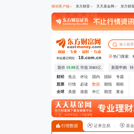
移动客户端
东方财富
天天基金网
东方财
热门搜索:
股价
19.98
元
市值
3161
亿
新股申购
转
财经
焦点
评论
国内
国际
专题
股票
行情
必读
数据
期指
期权
全球
美股
港股
外汇
期货
黄金
行情数据
证券交易
基金