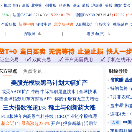
业
概念
排行
新股
北交所
创业板
科创板
基金
港股
沪深港
美股
期货
黄金
1.36%
|
法国CAC40
8714.93
↑15.22 ↑0.17%
|
德国DAX30
26319.45
↑179.32 ↑0
个股研报
新股申购
转债申购
北交所申购
AH股比价
年报大全
融资融券
深股通
港股通(沪)
东方视点
焦点专题
财经导读
省就赚 基
美股光模块黑马计划大幅扩产
特朗普将与
或受AAOI扩产冲击 中际旭创尾盘跳水
|
全球快讯
7月非农就
看全球指数用东方财富APP
|
你的个股有无主力增仓
盘中暴涨超
三大指数涨超1% 稀土与创新药大涨
连涨4天！
PCB板块年内高景气料持续
|
CRO产业链个股梳理
宏观
中国
基金近1年最高涨超223%
开户
|
投资新基
|
活期宝
宇树科技