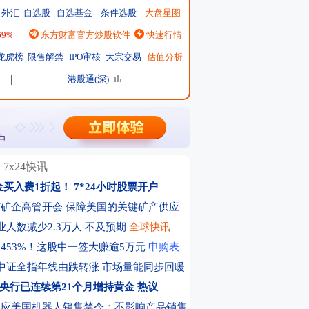
外汇
自选股
自选基金
条件选股
大盘星图
.69%
|
恒生指数
东方财富官方炒股软件
25668.03
↑137.75 ↑0.54%
快速行情
|
日经225
65606.71
↓-76.55 ↓-0.12%
|
龙虎榜
限售解禁
IPO审核
大宗交易
估值分析
港股通(深)
7x24快讯
金买入费1折起！
7*24小时股票开户
矿企高管开会 保障美国的关键矿产供应
业人数减少2.3万人 不及预期
全球快讯
453%！这股中一签大赚逾5万元
申购表
中证全指年线由跌转涨 市场量能同步回暖
央行已连续第21个月增持黄金
热议
回应美国机器人销售禁令：不影响产品销售