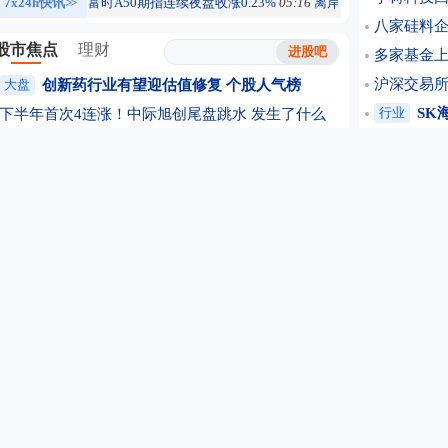
7x24h快讯
>>
富时A50期指连续夜盘收涨0.23%
05:16
离岸人民币兑美元较周
八家硅料企
股市焦点
理财
多家基金上
沪深交易所
大盘
创新药行业有望迎估值修复
个股人气榜
行业
SK
下半年首次4连涨！中际旭创尾盘跳水 发生了什么
北京：非
刚果禁止钴精矿出口 钴矿板块狂飙 上市公司回应
上交所：
9分钟强势封板！股市“吹哨人”改口！风向变了
国泰君安国
题材
总规模全球第一！我国核电分布一览(附股)
上海警方
龙头放利好！昔日“黄金赛道”飙涨！重估来了？
公司
寒武
高盛“唱多”+Rubin规模出货 PCB概念掀涨停潮！
晚间沪深
多股“20cm”涨停 医药生物板块涨幅创近一月新高
这家公司产
个股
8月7日北向资金最新动向（附十大成交股）
进入电信运
亮剑金融黑灰产 上海普陀严打“代理维权”敲诈
中一签10
存储芯片利好来了！PCB概念延续强势 创新药走高
期货开户
摩根大通继续加仓中际旭创H股 持股升至15.02%
标普500
8月7日涨停个股复盘：74只股涨停 百花医药4连板