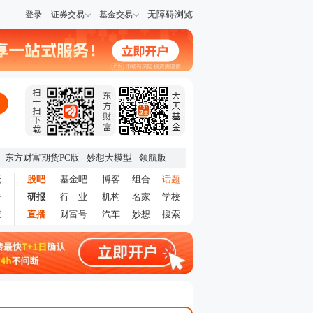
无障碍浏览
登录
证券交易
基金交易
东方财富期货PC版
妙想大模型
领航版
托
股吧
基金吧
博客
组合
话题
告
研报
行 业
机构
名家
学校
查
直播
财富号
汽车
妙想
搜索