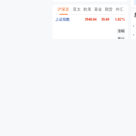
沪深京
亚太
欧美
基金
期货
外汇
上证指数
3940.04
39.69
1.02%
涨幅
量比
换手
异动
深证成指
14311.01
200.89
1.42%
创业板指
3563.12
47.56
1.35%
沪深300
4694.44
43.13
0.93%
东方财富
19.98
-0.03
-0.15%
行情
股吧
资金流
个股异动
自选股票
自选基金
代码
名称
最新价
5分钟涨跌