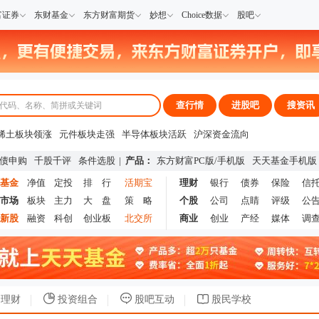
富证券
东财基金
东方财富期货
妙想
Choice数据
股吧
查行情
进股吧
搜资讯
稀土板块领涨
元件板块走强
半导体板块活跃
沪深资金流向
A股估值分析全览
重要机构持股数据
机构调研数据一览
主力最新动向
债申购
千股千评
条件选股
|
产品：
东方财富PC版
/
手机版
天天基金手机版
上市公司限售股解禁一览
昨日涨停
基金
净值
定投
排 行
活期宝
理财
银行
债券
保险
信
市场
板块
主力
大 盘
策 略
个股
公司
点睛
评级
公
新股
融资
科创
创业板
北交所
商业
创业
产经
媒体
调
理财
投资组合
股吧互动
股民学校