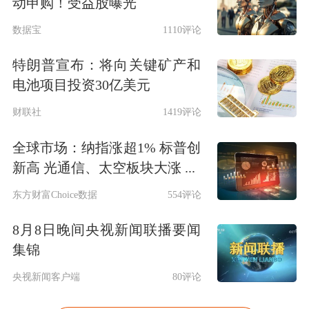
动申购！受益股曝光
数据宝
1110评论
特朗普宣布：将向关键矿产和
电池项目投资30亿美元
财联社
1419评论
全球市场：纳指涨超1% 标普创
新高 光通信、太空板块大涨 ...
东方财富Choice数据
554评论
8月8日晚间央视新闻联播要闻
集锦
央视新闻客户端
80评论