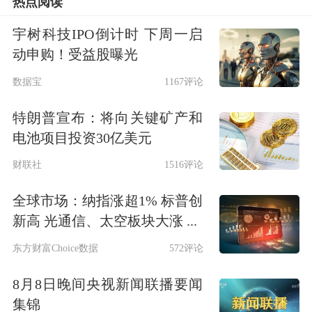
热点阅读
宇树科技IPO倒计时 下周一启
动申购！受益股曝光
数据宝
1167评论
特朗普宣布：将向关键矿产和
电池项目投资30亿美元
财联社
1516评论
全球市场：纳指涨超1% 标普创
新高 光通信、太空板块大涨 ...
东方财富Choice数据
572评论
8月8日晚间央视新闻联播要闻
集锦