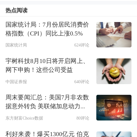
能，但中长期配置价值已经凸显。苏谋
热点阅读
东认为，从配置的角度考虑，要选择安
国家统计局：7月份居民消费价
全边际较高的债券，中高等级的债券会
格指数（CPI）同比上涨0.5%
成为机构配置的主要标的。
国家统计局
624评论
宇树科技8月10日将开启网上、
圆信永丰基金专户投资副总监黄波表
网下申购！这些公司受益
示，从债市牛熊更迭角度看，此轮熊市
中国证券报
640评论
已经持续10个月左右时间，与2010-
周末要闻汇总：美国7月非农数
2011年、2013-2014年前两次熊市相
据意外转负 美联储加息动力...
比，此轮熊市历时已经较长，而且此轮
东方财富Choice数据
80评论
熊市的调整幅度已与前两次相当，这或
利好来袭！爆买1300亿元 伯克