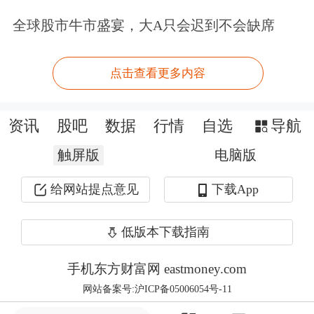
大，地方政府获取资金的难度加大；四
全球股市牛市盛宴，大A只会迟到不会缺席
是货币政策可能趋于放松，至少边际上
会放松，对债券市场有利；五是经历了
点击查看更多内容
近一年的调整后，债市风险得到明显释
资讯
股吧
数据
行情
自选
导航
放，债券配置价值正在提升。
触屏版
电脑版
不仅基金经理们感受到了债市潜藏的暖
给网站提点意见
下载App
意，券商也开始提示债市低位布局的机
会。
申万宏源
在最新发布的研报中指
低版本下载指南
出，此前定向降准支持小微企业的政策
手机东方财富网 eastmoney.com
已经存在，如今再提进一步加大力度，
网站备案号:沪ICP备05006054号-11