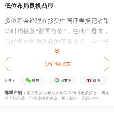
低位布局良机凸显
多位基金经理在接受中国证券报记者采
访时均提及“配置价值”，在他们看来，
历经多次风雨洗礼的债券市场，从中长
期角度已经具有“价值洼地”的成色，四
季度将成为低位布局的
好时
机。
点击阅读全文
万家基金
固定收益部副总监苏谋东表
微信
朋友圈
微博
分享至：
示，无论是从绝对估值，还是从相对估
郑重声明：
东方财富发布此内容旨在传播更多信息，与本
值的角度分析，当前债券市场都具有较
站立场无关，不构成投资建议。据此操作，风险自担。
好的性价比，虽然短期依然存在震荡可