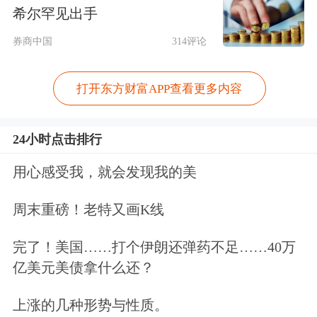
许意味着此轮熊市接近尾声，市场步入
希尔罕见出手
配置期。至于市场何时启动上涨行情，
券商中国
314评论
则需要资金面和基本面边际利好因素的
进一步配合。
打开东方财富APP查看更多内容
长盛盛琪基金经理李琪则认为，当前债
24小时点击排行
市存在五个“利多”：一是宏观经济面稳
用心感受我，就会发现我的美
中趋缓，整体资金面运行明显上行，融
周末重磅！老特又画K线
资成本上升导致制造业投资会有下降压
力；二是
房地产
销售回落已经传导到投
完了！美国……打个伊朗还弹药不足……40万
亿美元美债拿什么还？
资，
房地产
新开工、投资数据均现回
落；三是地方债务风险的管控力度加
上涨的几种形势与性质。