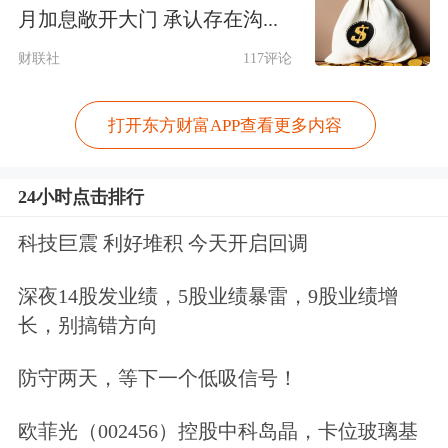
多，不仅“窝案”、“串案”频发，且涉案
月加息敞开大门 承认存在沟...
人员数量及金额也随之攀升。
财联社
117评论
客观上，内幕交易由于从传递对象、信
打开东方财富APP查看更多内容
息类型以及传播范围上出现扩散的态
势，因而涉及面更广，且由于“窝
24小时点击排行
案”、“串案”频发，因此传递型内幕交
科技巨震 利好堆积 今天开启回调
易的危害性更大，性质也更加恶劣，这
深夜14股发业绩，5股业绩暴雷，9股业绩增
亦是证监会将传递型内幕交易列为重点
长，别搞错方向
打击对象的根本原因。
防守两天，等下一个低吸信号！
基于对违法失信行为“零容忍”的态度，
欧菲光（002456）控股中科岛晶，卡位玻璃基