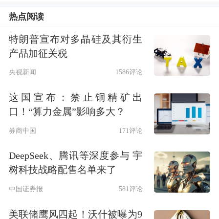
要的措施进行应对。
热点阅读
特朗普宣布对多晶硅及其衍生
综合
监管部门通报的案例，内幕交易呈
产品加征关税
现出的特点越来越明显。如传递对象从
央视新闻
1586评论
法定内幕信息知情人的直系血亲向其他
这国宣布：禁止铜精矿出
近亲属、朋友、同学等蔓延，内幕信息
口！“算力金属”影响多大？
传递的“群体化”、“裙带化”特征明显。
券商中国
171评论
内幕信息类型从上市公司并购重组，扩
DeepSeek、腾讯等深度参与 宇
展到“高送转”、“股权结构变化”、等多
树科技战略配售名单来了
个领域或环节。从传递范围分析，多
中国证券报
581评论
层、多级、多向传递型内幕交易日渐增
美联储鹰风四起！沃什被曝为9