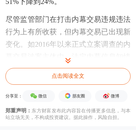
51%下降到24%。
尽管监管部门在打击内幕交易违规违法
行为上有所收获，但内幕交易已出现新
变化。如2016年以来正式立案调查的内
幕交易涉案主体中，法定内幕信息知情
人直接从事内幕交易占比约30%，通过
点击阅读全文
亲友、同学、业务伙伴等关系获取内幕
信息产生的传递型内幕交易占比近
微信
朋友圈
微博
分享至：
70%。这与以往内幕信息知情人占比较
郑重声明：
东方财富发布此内容旨在传播更多信息，与本
站立场无关，不构成投资建议。据此操作，风险自担。
高形成明显的区别。传递型内幕交易案
例的泛起，客观上要求监管部门采取必