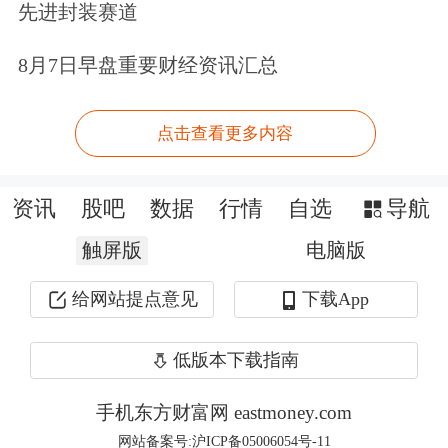
监管部门对内幕交易一直保持着高压态
先进封装赛道
势。不过，在巨大利益的驱使下，市场
8月7日早盘重要财经资讯汇总
上并不乏视法律法规如无物的铤而走险
者。有鉴于此，笔者以为，对传递型内
点击查看更多内容
幕交易，有必要以打防结合的方式进行
整治。
资讯
股吧
数据
行情
自选
导航
触屏版
电脑版
首先须完善制度建设。如根据《关于上
给网站提点意见
下载App
市公司建立内幕信息知情人登记管理制
度的规定》，上市公司发现内幕信息知
低版本下载指南
情人进行内幕交易、泄露内幕信息或者
手机东方财富网 eastmoney.com
建议他人利用内幕信息进行交易的，应
网站备案号:沪ICP备05006054号-11