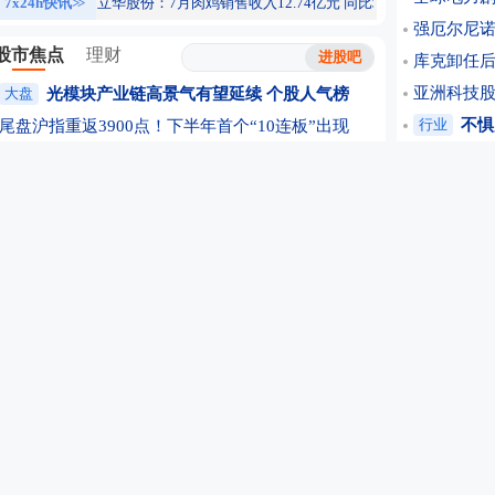
7x24h快讯
>>
立华股份：7月肉鸡销售收入12.74亿元 同比增长4.60%
17:50
松
强厄尔尼诺
股市焦点
理财
库克卸任后
亚洲科技股
大盘
光模块产业链高景气有望延续
个股人气榜
行业
不惧
尾盘沪指重返3900点！下半年首个“10连板”出现
1.1亿美
私募仓位创四年新高！百亿私募加仓 调仓方向曝光
丰田利润五
全球五大存储巨头股价全崩！宁德时代一度暴跌5%
字节跳动
题材
磷化铟概念股三连板！产业链走向价值重估
韩国风波再
多重因素催化！贵金属概念大涨 高盛重申坚定看多
公司
重要
供需缺口持续！稀土永磁强势 2026高增长个股来了
这家公司5
卫星互联网表现活跃 融资客提前埋伏多股(名单)
65万手巨
个股
OLED渗透率有望攀升 高成长潜力股揭秘
净利增12
30亿采购换46亿订单 蜂助手能撑起算力业务吗？
高盛、摩根
诺奖得主卸任、AI元老出走 谷歌蒸发1800亿美元
期货开户
锂电企业上半年业绩高速增长 下半年排产预期强劲
孙正义旗下
8月6日涨停股复盘：83只股涨停 爱丽家居10连板