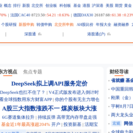
业
概念
排行
新股
北交所
创业板
科创板
基金
港股
沪深港
美股
期货
黄金
.70%
|
法国CAC40
8723.50
↑54.21 ↑0.63%
|
德国DAX30
26187.68
↑61.38 ↑0.23
个股研报
新股申购
转债申购
北交所申购
AH股比价
年报大全
融资融券
深股通
港股通(沪)
东方视点
焦点专题
财经导读
省就赚 基
DeepSeek拟上调API服务定价
中国重回韩
DeepSeek也扛不住了？
|
V4正式版发布进入倒计时
刚果（金
看全球指数用东方财富APP
|
你的个股有无主力增仓
宇树8月7日
A股三大指数涨跌不一 煤炭板块大涨
两大龙头
6G赛道集体拉升
|
持续反弹 高带宽内存早盘走强
宏观
网信
基金近1年最高涨超204%
开户
|
投资新基
|
活期宝
全球电力剧