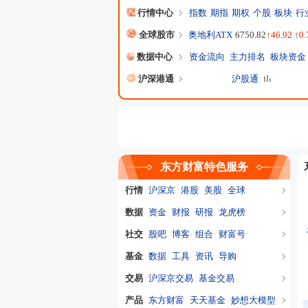
行情中心
指数
期指
期权
个股
板块
行
全球股市
奥地利ATX
6750.82
↑46.92 ↑0
数据中心
资金流向
主力排名
板块资金
沪深港通
沪股通
东方财富特色服务
行情
沪深京
港股
美股
全球
数据
资金
财报
研报
龙虎榜
社交
股吧
博客
组合
财富号
基金
数据
工具
资讯
导购
交易
沪深京交易
基金交易
产品
东方财富
天天基金
妙想大模型