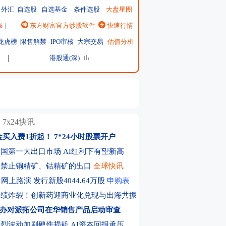
外汇
自选股
自选基金
条件选股
大盘星图
%
|
恒生指数
东方财富官方炒股软件
25530.28
↓-385.54 ↓-1.49%
快速行情
|
日经225
65683.26
↓-617.18 ↓-0.93%
|
龙虎榜
限售解禁
IPO审核
大宗交易
估值分析
港股通(深)
7x24快讯
金买入费1折起！
7*24小时股票开户
国第一大出口市场 AI红利下有望新高
）禁止铜精矿、钴精矿的出口
全球快讯
网上路演 发行新股4044.64万股
申购表
业绩炸裂！创新药迎商业化兑现与出海共振
办对派拓公司在华销售产品启动审查
烈波动加剧硬件损耗 AI资本回报承压