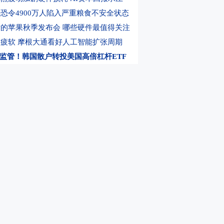
原安全：获得总额约6.91亿元欧洲汽车制造商项目定点
17:42
伊朗总统称没有
恐令4900万人陷入严重粮食不安全状态
的苹果秋季发布会 哪些硬件最值得关注
疲软 摩根大通看好人工智能扩张周期
监管！韩国散户转投美国高倍杠杆ETF
元比特币失窃 加密资产行业安全警报升级
连降、日产实现扭亏 日系三强喜忧参半
创始人张一鸣：蒸馏会干扰长期技术突破
起：SK海力士连续两周现“30%闪崩”
调整生效！AI龙头股盘中大涨超20%
G eMBB芯片出货大增 定制需求显著增多
单封板！昔日牛股连续2日跌停！发生什么
倍！西部数据公布强劲财报 存储需求旺盛
大通大幅增持中际旭创H股
上市公司公告
，选东方财富期货
0元体验DK买卖信号
愿景基金利润大跌99%