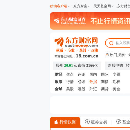
移动客户端
东方财富
天天基金网
东方财
热门搜索:
股价
20.01
元
市值
3166
亿
新股申购
转
财经
焦点
评论
国内
国际
专题
股票
行情
必读
数据
期指
期权
全球
美股
港股
外汇
期货
黄金
行情数据
证券交易
基金