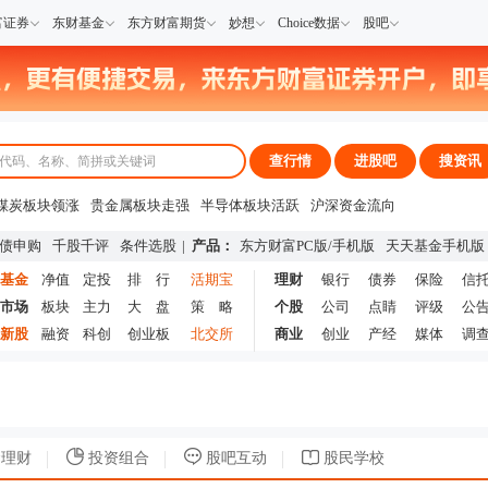
富证券
东财基金
东方财富期货
妙想
Choice数据
股吧
查行情
进股吧
搜资讯
煤炭板块领涨
贵金属板块走强
半导体板块活跃
沪深资金流向
A股估值分析全览
重要机构持股数据
机构调研数据一览
主力最新动向
债申购
千股千评
条件选股
|
产品：
东方财富PC版
/
手机版
天天基金手机版
上市公司限售股解禁一览
昨日涨停
基金
净值
定投
排 行
活期宝
理财
银行
债券
保险
信
市场
板块
主力
大 盘
策 略
个股
公司
点睛
评级
公
新股
融资
科创
创业板
北交所
商业
创业
产经
媒体
调
理财
投资组合
股吧互动
股民学校