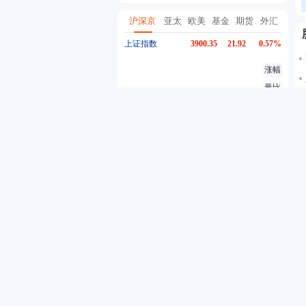
沪深京
亚太
欧美
基金
期货
外汇
上证指数
3900.35
21.92
0.57%
涨幅
量比
换手
异动
深证成指
14110.12
-34.08
-0.24%
创业板指
3515.56
-19.58
-0.55%
沪深300
4651.31
-6.84
-0.15%
东方财富
20.01
-0.35
-1.72%
行情
股吧
资金流
个股异动
自选股票
自选基金
代码
名称
最新价
5分钟涨跌