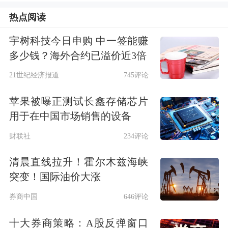
来的资金流入为2201亿美元，是债券
热点阅读
ETF的2倍多。但考虑到原有资产的基
宇树科技今日申购 中一签能赚
数，债券ETF在2017年获得的资金流入
多少钱？海外合约已溢价近3倍
仍然相当可观。
21世纪经济报道
745评论
巴托利尼表示，债券ETF的资金流入占
苹果被曝正测试长鑫存储芯片
比更高并不足以显示股票市场受到质疑
用于在中国市场销售的设备
或抛弃。目前股票市场仍在创新高，但
财联社
234评论
必须意识到，资金流向债券ETF从一个
清晨直线拉升！霍尔木兹海峡
侧面显示出，投资者在为市场的震荡做
突变！国际油价大涨
准备，债券可以提供股票所不具备的稳
券商中国
646评论
定收益。
十大券商策略：A股反弹窗口