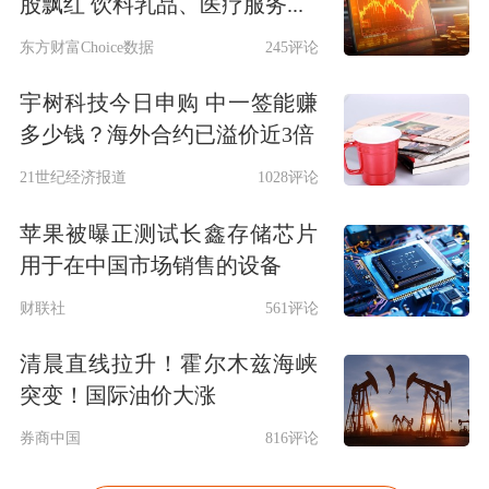
股飘红 饮料乳品、医疗服务...
东方财富Choice数据
245评论
宇树科技今日申购 中一签能赚
多少钱？海外合约已溢价近3倍
21世纪经济报道
1028评论
苹果被曝正测试长鑫存储芯片
用于在中国市场销售的设备
财联社
561评论
清晨直线拉升！霍尔木兹海峡
突变！国际油价大涨
券商中国
816评论