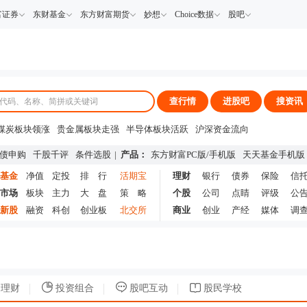
富证券
东财基金
东方财富期货
妙想
Choice数据
股吧
查行情
进股吧
搜资讯
煤炭板块领涨
贵金属板块走强
半导体板块活跃
沪深资金流向
A股估值分析全览
重要机构持股数据
机构调研数据一览
主力最新动向
债申购
千股千评
条件选股
|
产品：
东方财富PC版
/
手机版
天天基金手机版
上市公司限售股解禁一览
昨日涨停
基金
净值
定投
排 行
活期宝
理财
银行
债券
保险
信
市场
板块
主力
大 盘
策 略
个股
公司
点睛
评级
公
新股
融资
科创
创业板
北交所
商业
创业
产经
媒体
调
理财
投资组合
股吧互动
股民学校