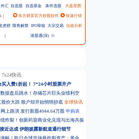
外汇
自选股
自选基金
条件选股
大盘星图
%
|
恒生指数
东方财富官方炒股软件
25491.53
↓-424.29 ↓-1.64%
快速行情
|
日经225
65683.26
↓-617.18 ↓-0.93%
|
龙虎榜
限售解禁
IPO审核
大宗交易
估值分析
港股通(深)
7x24快讯
金买入费1折起！
7*24小时股票开户
部数据盘后跳水！存储芯片巨头业绩利空
X周三股价大跌 散户却开始悄悄抄底
全球快讯
网上路演 发行新股4044.64万股
申购表
业绩炸裂！创新药迎商业化兑现与出海共振
接近达成 伊朗披露新航道通行细节
大涨幅！昨日全球市场最炸裂资产：黄金