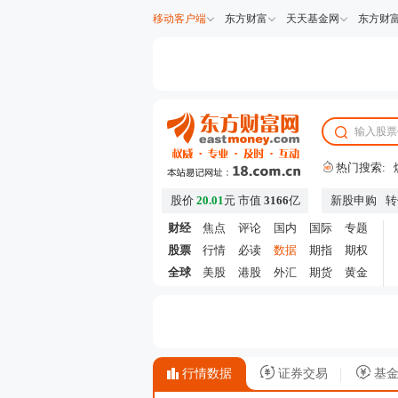
移动客户端
东方财富
天天基金网
东方财
热门搜索:
股价
20.01
元
市值
3166
亿
新股申购
转
财经
焦点
评论
国内
国际
专题
股票
行情
必读
数据
期指
期权
全球
美股
港股
外汇
期货
黄金
行情数据
证券交易
基金