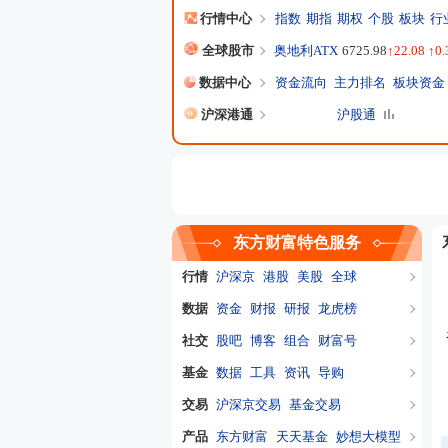
行情中心
指数
期指
期权
个股
板块
行
全球股市
奥地利ATX
6725.98
↑22.08 ↑0
数据中心
资金流向
主力排名
板块资金
沪深港通
沪股通
东方财富特色服务
行情
沪深京
港股
美股
全球
数据
资金
财报
研报
龙虎榜
社交
股吧
博客
组合
财富号
基金
数据
工具
资讯
导购
交易
沪深京交易
基金交易
产品
东方财富
天天基金
妙想大模型