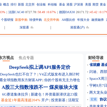
业
概念
排行
新股
北交所
创业板
科创板
基金
港股
沪深港
美股
期货
黄金
.33%
|
法国CAC40
8727.78
↑58.49 ↑0.67%
|
德国DAX30
26171.72
↑45.42 ↑0.17
个股研报
新股申购
转债申购
北交所申购
AH股比价
年报大全
融资融券
深股通
港股通(沪)
东方视点
焦点专题
财经导读
省就赚 基
DeepSeek拟上调API服务定价
闪迪、西
DeepSeek也扛不住了？
|
V4正式版发布进入倒计时
Space
看全球指数用东方财富APP
|
你的个股有无主力增仓
宇树8月7日
A股三大指数涨跌不一 煤炭板块大涨
两大龙头
6G赛道集体拉升
|
新建仓！外资最新潜伏这23股
宏观
协议
基金近1年最高涨超204%
开户
|
投资新基
|
活期宝
半年来最