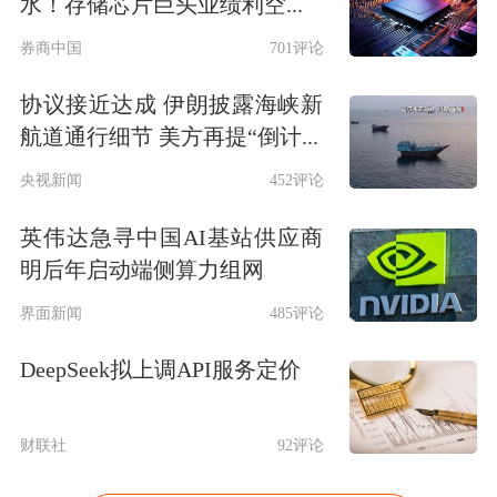
水！存储芯片巨头业绩利空...
券商中国
701评论
协议接近达成 伊朗披露海峡新
航道通行细节 美方再提“倒计...
央视新闻
452评论
英伟达急寻中国AI基站供应商
明后年启动端侧算力组网
界面新闻
485评论
DeepSeek拟上调API服务定价
财联社
92评论