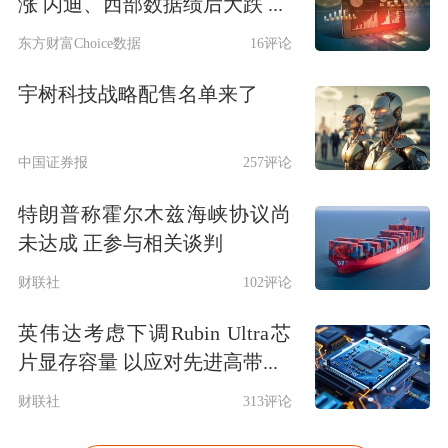
涨 闪迪、西部数据绩后大跌 ...
东方财富Choice数据
16评论
宇树科技战略配售名单来了
中国证券报
257评论
特朗普称霍尔木兹海峡协议尚
未达成 正参与相关谈判
财联社
102评论
英伟达考虑下调Rubin Ultra芯
片显存容量 以应对先进高带...
财联社
313评论