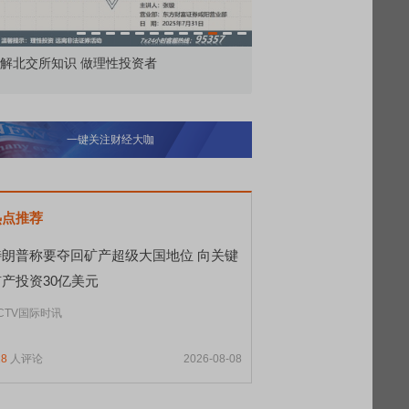
市价委托那么多种，究竟怎么用？
北交所顶格打新居
一键关注财经大咖
热点推荐
特朗普称要夺回矿产超级大国地位 向关键
矿产投资30亿美元
CTV国际时讯
18
人评论
2026-08-08