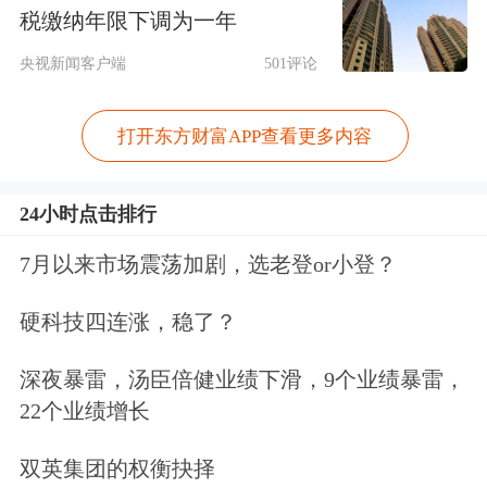
次合作建立在双方企业和两位企业家的
税缴纳年限下调为一年
深厚友谊和深度信任基础上，是一
央视新闻客户端
501评论
次“超乎寻常”的战略合作。
打开东方财富APP查看更多内容
万达商业作为中国成长性最强的商业地
产商，在过去以其创新的商业模式在中
24小时点击排行
国地产界一花独放，连续保持了高达每
7月以来市场震荡加剧，选老登or小登？
年30%的成长。尽管如此，王健林居安
硬科技四连涨，稳了？
思危，提出了万达的轻资产转型战略，
同时，万达已经把发展重点从早期的建
深夜暴雷，汤臣倍健业绩下滑，9个业绩暴雷，
22个业绩增长
房、卖房为主调整为输出万达品牌、文
化、管理、设计和商业地产出租为主，
双英集团的权衡抉择