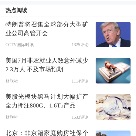
身，融创异军突起。而从中国崛起的宏
热点阅读
观环境看，则是我国供给侧结构性改革
特朗普将召集全球部分大型矿
的一次积极且重大的正能量释放。
业公司高管开会
CCTV国际时讯
1325评论
下面是刘纪鹏对此事件的详细点评：
美国7月非农就业人数意外减少
万达实施轻资产战略的重要一步
2.3万人 不及市场预期
财联社
1114评论
这次万达和融创的资产重组给人“貌离
美股光模块黑马计划大幅扩产
神合”、“若即若离”的感觉，表面上是
全力押注800G、1.6Tb产品
资产交割清晰，实际上仍保留 “四个不
财联社
1533评论
变”。从公告内容的细节看，预示着这
北京：非京籍家庭购房社保个