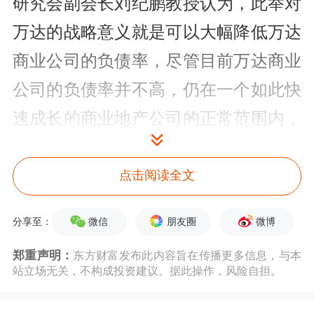
研究会副会长刘纪鹏教授认为，此举对
万达的战略意义就是可以大幅降低万达
商业公司的负债率，尽管目前万达商业
公司的负债率并不高，仍在一个如此快
速成长的商业地产公司的正常范围内，
但是面对紧缩的外部政治、经济环境，
通过这次资产转让，万达商业的负债率
点击阅读全文
将进一步大幅下降，也无疑也将降低万
微信
朋友圈
微博
分享至：
达集团整体的金融风险。
郑重声明：
东方财富发布此内容旨在传播更多信息，与本
站立场无关，不构成投资建议。据此操作，风险自担。
刘纪鹏认为，从微观看，此次 “万融合
作”是一次“战略双赢”，即万达华丽转