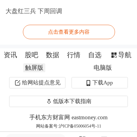
并在过去两年中不断提高租金收入在整
大盘红三兵 下周回调
个万达商业销售中的比例。道理很简
单，在资本市场上，以卖房收入为主的
点击查看更多内容
房地产上市公司的市盈率通常在10倍左
资讯
股吧
数据
行情
自选
导航
右，而从国内外实施以轻资产的租金服
触屏版
电脑版
务收入的上市公司的市盈率则在30倍左
右，是房地产商估值的3倍，看到了这
给网站提点意见
下载App
一点也就明白了万达从地产向影视、体
低版本下载指南
育、旅游、儿童娱乐、大健康、网络、
手机东方财富网 eastmoney.com
金融等领域进行“大腾挪”的原因所在。
网站备案号:沪ICP备05006054号-11
预计2年左右，万达商业租金等收入就