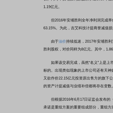
1.19亿元。
但2016年安埔胜利全年净利润完成率仅为2
63.15%。为此，吉艾科技计提商誉减值损失
由于
油价
持续低迷，2017年安埔胜
胜利股权，对价同样为8亿元。其中，1.8
如果该交易完成，虽然“名义”上是上市
标的。出现类似现象的上市公司还有天神
又欲作价22.15亿元投资原出售方的旗
的资产计提减值与业绩补偿都将存在变数
但根据2016年6月17日证监会发布
承诺是重组方案的重要组成部分，重组方