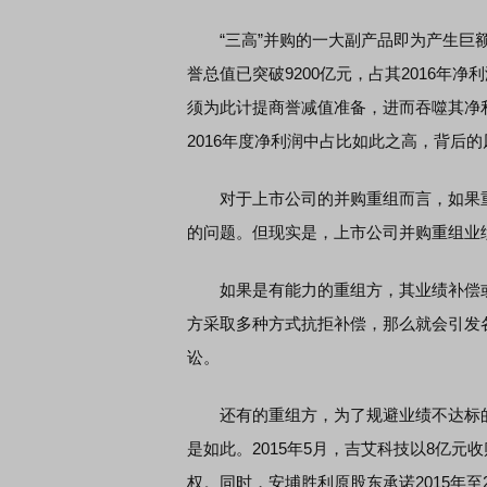
“三高”并购的一大副产品即为产生巨额的
誉总值已突破9200亿元，占其2016年
须为此计提商誉减值准备，进而吞噬其净
2016年度净利润中占比如此之高，背后
对于上市公司的并购重组而言，如果重
的问题。但现实是，上市公司并购重组业
如果是有能力的重组方，其业绩补偿或
方采取多种方式抗拒补偿，那么就会引发
讼。
还有的重组方，为了规避业绩不达标的
是如此。2015年5月，吉艾科技以8亿元
权。同时，安埔胜利原股东承诺2015年至20