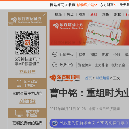
网站首页
加收藏
移动客户端
东方财富
天天
财经
焦点
股票
新股
期指
期权
关
闭
行情中心
指数
期指
期权
个股
板
数据中心
资金流向
主力排名
板块资金
首页
>
财经频道
>
正文
曹中铭：重组时为
2017年06月21日 01:26
来源：每日经济新闻
AI妙想为你解读全文 APP内免费阅读
稀