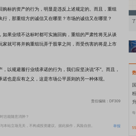
购标的资产的行为，明显是违反上述规定的。而且，重组
执行，那重组方的诚信又在哪里？市场的诚信又在哪里？
知到特色品种
了解北交所知识 做理性投资者
市
如果业绩不达标时都可实施回购，重组的严肃性将无从谈
玩家就可将并购重组玩弄于股掌之间，而受伤害的将是上市
以规避履行业绩承诺的行为，我们应坚决说“不”。而且，
承诺也是应有之义，这是市场公平原则的另一种体现。
国
责任编辑：DF309
升
每
时岂能随意消肿？
与本站立场无关，不构成投资建议。据此操作，风险自担。
举报
5