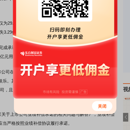
9.57%，2015年至2016年度合计净利润完成率为
3.29亿元，导致2016年亏损放大至4.39亿元。
利完成承诺的可能性很小，上市公司方面欲向重组方出售安埔
6亿元用于填补业绩承诺缺口，6.14亿元用于购买标的资产。
公司在出售资产，但本质上却是重组方在“回购”当初的重组
娱乐。其当初高溢价收购进来的资产，因业绩不达标，如今
视
下公司，且该重组标的将不再纳入天神娱乐的报表。那么，今后
。
的《关于上市公司业绩补偿承诺的相关问题与解答》，业绩补偿
应当严格按照业绩补偿协议履行承诺。