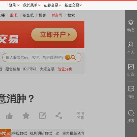
登录
我的菜单
证券交易
基金交易
直播
股吧
基金吧
博客
财富号
搜索
动态
个人
0
榜
限售解禁
IPO审核
大宗交易
估值分析
自选
意消肿？
消息
搜索
要机构持股数据
机构调研数据一览
主力最新动向
上市公司限售股解禁一览
昨日