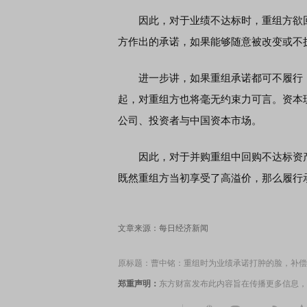
因此，对于业绩不达标时，重组方欲回
方作出的承诺，如果能够随意被改变或不
席连线｜东方财富证券陈果：A股再平衡的
债券知识通识：从基础认
，将吹向何处
进一步讲，如果重组承诺都可不履行，
起，对重组方也将毫无约束力可言。资本
公司、投资者与中国资本市场。
因此，对于并购重组中回购不达标资产，
既然重组方当初享受了高溢价，那么履行
文章来源：每日经济新闻
原标题：曹中铭：重组时为业绩承诺打肿的脸，补偿
郑重声明：
东方财富发布此内容旨在传播更多信息，