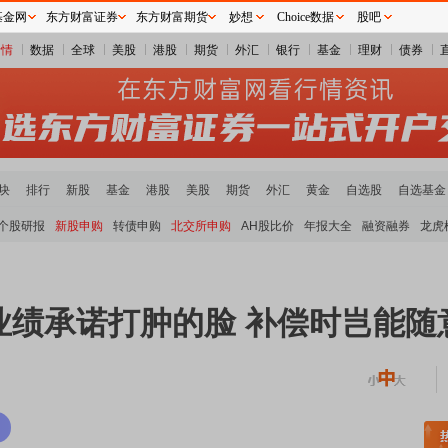
基金网
东方财富证券
东方财富期货
妙想
Choice数据
股吧
行情
数据
全球
美股
港股
期货
外汇
银行
基金
理财
债券
块
排行
新股
基金
港股
美股
期货
外汇
黄金
自选股
自选基金
个股研报
新股申购
转债申购
北交所申购
AH股比价
年报大全
融资融券
龙虎
业绩承诺打肿的脸 补偿时岂能随
土板块领涨
元件板块走强
半导体板块活跃
沪深资金流向
A股估值分析全览
重