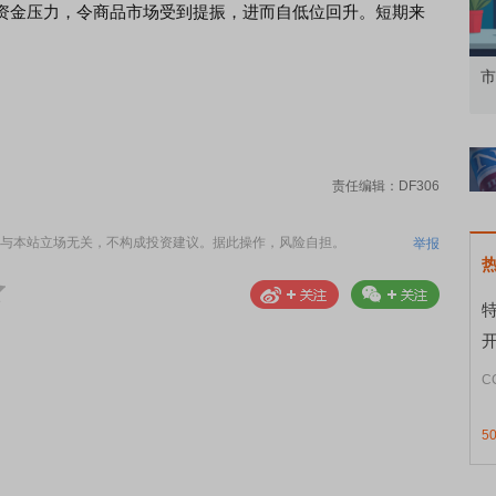
资金压力，令商品市场受到提振，进而自低位回升。短期来
资者
市价委托那么多种，究竟怎么用？
北
责任编辑：DF306
与本站立场无关，不构成投资建议。据此操作，风险自担。
举报
C
5