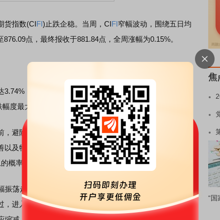
指数(CI
FI
)止跌企稳。当周，CI
FI
窄幅波动，围绕五日均
76.09点，最终报收于881.84点，全周涨幅为0.15%。
焦
74%；PVC次之，上涨2.23%；镍紧随其后，上涨
幅度最大，达3.64%。
，避险情绪再度升温，VIX指数在触碰到10年低点后开始上
善以及特朗普上台后新政能否推动美国经济继续前行上。不
息的概率持续攀升，对贵金属反弹形成压制。
幅振荡走势。受环保检查影响，河北及山东下游企业开工率
“国
过，进入5月，停车检修的装置增加，个别企业因产品逼近成
供应缩减，提振业者信心。因库存压力不大，部分贸易商也有