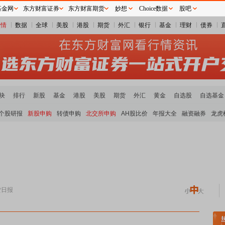
基金网
东方财富证券
东方财富期货
妙想
Choice数据
股吧
行情
数据
全球
美股
港股
期货
外汇
银行
基金
理财
债券
块
排行
新股
基金
港股
美股
期货
外汇
黄金
自选股
自选基金
个股研报
新股申购
转债申购
北交所申购
AH股比价
年报大全
融资融券
龙虎
货日报
领涨
元件板块走强
半导体板块活跃
沪深资金流向
A股估值分析全览
重要机构持