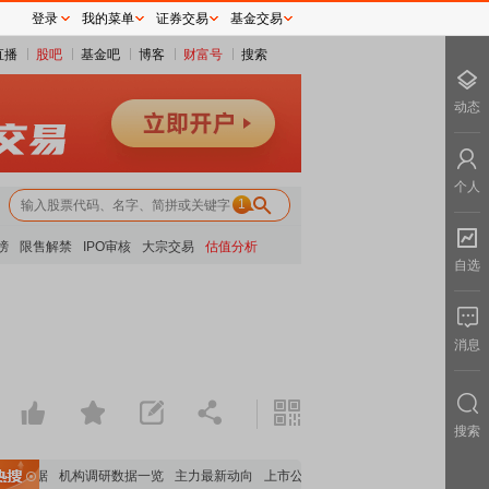
登录
我的菜单
证券交易
基金交易
直播
股吧
基金吧
博客
财富号
搜索
动态
个人
1
榜
限售解禁
IPO审核
大宗交易
估值分析
自选
消息
搜索
股数据
机构调研数据一览
主力最新动向
上市公司限售股解禁一览
昨日涨停
电