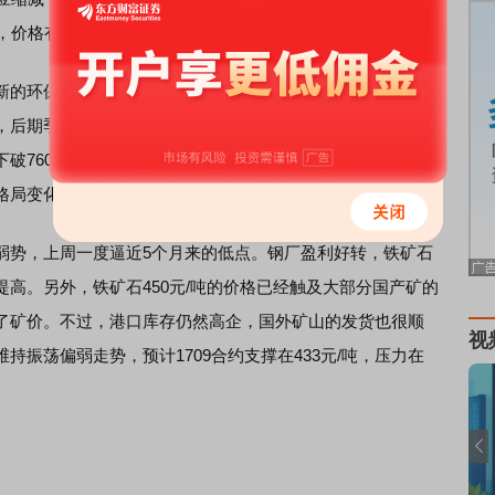
，价格有望企稳。
的环保部长，其对矿业的态度较为缓和，市场的供应忧虑
，后期季节性出口回升料会显现。内外盘倒挂对进口的影响
破76000元/吨后开始反弹，而对于反弹高度，应谨慎看
格局变化。
势，上周一度逼近5个月来的低点。钢厂盈利好转，铁矿石
高。另外，铁矿石450元/吨的价格已经触及大部分国产矿的
了矿价。不过，港口库存仍然高企，国外矿山的发货也很顺
视
振荡偏弱走势，预计1709合约支撑在433元/吨，压力在