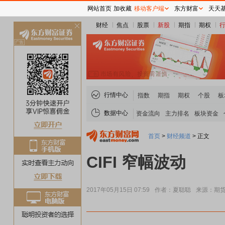
网站首页
加收藏
移动客户端
东方财富
天天
财经
焦点
股票
新股
期指
期权
关
闭
行情中心
指数
期指
期权
个股
板
数据中心
资金流向
主力排名
板块资金
首页
>
财经频道
>
正文
CIFI 窄幅波动
2017年05月15日 07:59
作者：夏聪聪
来源：期
稀土板块