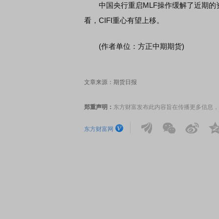
中国央行重启MLF操作缓解了近期的
看，CIFI重心有望上移。
券知识通识：从基础认知到特色品种
了解北交所知识 做理性投
(作者单位：方正中期期货)
文章来源：期货日报
郑重声明：
东方财富发布此内容旨在传播更多信息，
东方财富网