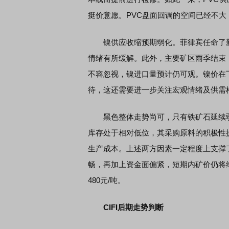
挺价意愿。PVC盘面回调的空间已经不大
镍供应收缩预期弱化。菲律宾任命了新
情绪有所缓解。此外，主要矿区雨季结束
不容忽视，镍进口量预计仍可观。镍价在下
待，这还需要进一步关注宏观情绪及供需
黑色整体走势尚可，只有铁矿石延续弱
库存处于相对低位，其采购原料的积极性提
生产成本。上述两方因素一定程度上支撑
畅，再加上资金面偏紧，短期内矿价仍将维持
480元/吨。
CIFI后期走势判断