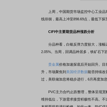
上周，中国期货市场监控中心工业品期货
线徘徊，最高上冲至898.69点，最低下探至8
CIFI中主要期货品种涨跌分析
分品种看，白银反弹力度较大，涨幅达3.
2.05%。当周，回调品种居多，铁矿石下跌
贵金属
价格加速探底后开始回升。目前
升，市场聚焦到
美国经济数据
能否持续改
过，美联储加息将稳步进行，6月再度加
PVC主力合约止跌整理，整体呈现宽
维持低位，下游需求接货积极性不高。不
本线而提前进行检修。如此一来，PVC