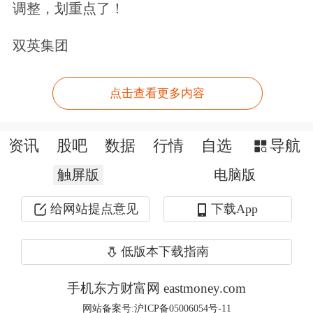
资本形成中心。一是加快创业板改革。
调整，划重点了！
推动落实“十三五”规划关于“深化创业
双英集团
板改革”的要求，努力增加创新企业供
给，推动新三板向创业板转板试点，把
点击查看更多内容
创业板服务对象向产业前端推进，向企
资讯
股吧
数据
行情
自选
导航
业最需要资本市场支持的阶段推进。二
触屏版
电脑版
是发展壮大中小企业板，激发主板新动
能。进一步支持中小金融企业、先进制
给网站提点意见
下载App
造业发行上市，全面提升中小企业板服
低版本下载指南
务实体经济的能力。积极服务
国企改
手机东方财富网 eastmoney.com
革
，支持传统产业加快结构调整，打造
网站备案号:沪ICP备05006054号-11