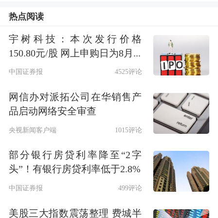
线。一是推行“以监管会员为中心”的交
热点阅读
易行为监管模式。通过制度建设、业务
宇树科技：本次发行价格
督导、现场检查等措施，强化会员对客
150.80元/股 网上申购日为8月...
户交易行为的管理责任，充分发挥会员
中国证券报
4525评论
在维护市场秩序中的作用。二是建立现
网信办对派拓公司在华销售产
品启动网络安全审查
场检查机制。组建专门检查队伍，通过
央视新闻客户端
1015评论
专项检查等方式，着力解决一线监管中
的突出问题。三是提高上市公司监管效
部分银行房贷利率降至“2字
头”！有银行房贷利率低于2.8%
能。以提高透明度为中心，拓宽行业信
中国证券报
499评论
息披露指引覆盖面，深入推进分类监
管，坚决整治高送转配合减持、“忽悠
美股三大指数震荡整理 费城半