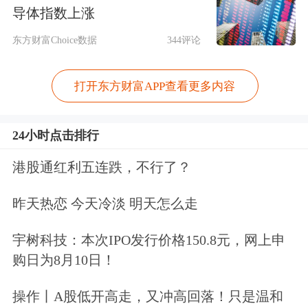
导体指数上涨
式”重组等市场乱象。四是推进科技监
东方财富Choice数据
344评论
管、智能监管。充分运用
大数据
与现代
信息技术
，推进新一代监察系统、新一
打开东方财富APP查看更多内容
代信息平台建设，健全市场交易动态监
控指标体系，逐步实现用现代技术管理
24小时点击排行
现代市场，补齐监管技术短板。
港股通红利五连跌，不行了？
(二)力争发展领先。以多层次市场体系
昨天热恋 今天冷淡 明天怎么走
建设为主线，以发展创业板为重点，围
宇树科技：本次IPO发行价格150.8元，网上申
绕市场产品体系建设，积极推动市场改
购日为8月10日！
革取得突破，努力将深交所打造成创新
操作丨A股低开高走，又冲高回落！只是温和