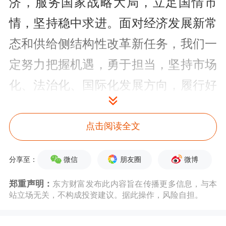
济，服务国家战略大局，立足国情市
情，坚持稳中求进。面对经济发展新常
态和供给侧结构性改革新任务，我们一
定努力把握机遇，勇于担当，坚持市场
化、法治化、国际化发展方向，履行好
一线监管职责，维护好市场秩序，努力
实现监管、发展、服务、技术和管理的
点击阅读全文
全面提升，进一步增强深交所核心竞争
微信
朋友圈
微博
分享至：
力和国际影响力。
郑重声明：
东方财富发布此内容旨在传播更多信息，与本
站立场无关，不构成投资建议。据此操作，风险自担。
(一)力争监管领先。我们将深入落实依
法全面从严监管，筑牢市场第一道防