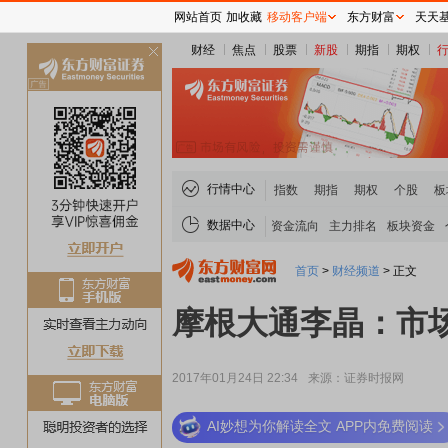
网站首页
加收藏
移动客户端
东方财富
天天
财经
焦点
股票
新股
期指
期权
关
闭
行情中心
指数
期指
期权
个股
板
数据中心
资金流向
主力排名
板块资金
首页
>
财经频道
>
正文
摩根大通李晶：市场
2017年01月24日 22:34
来源：证券时报网
AI妙想为你解读全文 APP内免费阅读