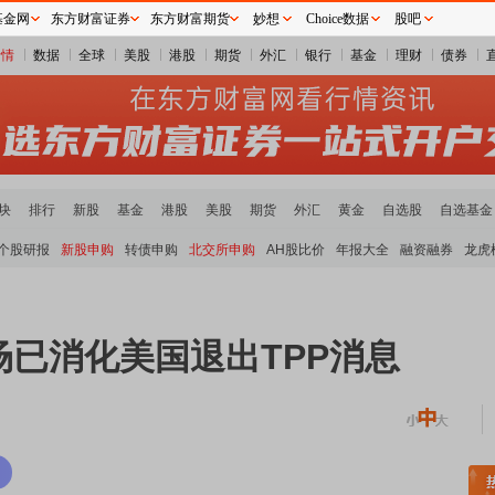
基金网
东方财富证券
东方财富期货
妙想
Choice数据
股吧
行情
数据
全球
美股
港股
期货
外汇
银行
基金
理财
债券
块
排行
新股
基金
港股
美股
期货
外汇
黄金
自选股
自选基金
个股研报
新股申购
转债申购
北交所申购
AH股比价
年报大全
融资融券
龙虎
已消化美国退出TPP消息
稀土板块领涨
元件板块走强
半导体板块活跃
沪深资金流向
A股估值分析全览