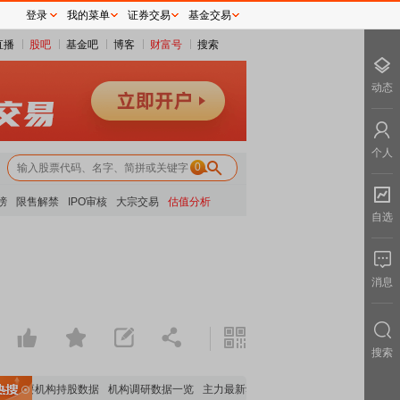
登录
我的菜单
证券交易
基金交易
直播
股吧
基金吧
博客
财富号
搜索
动态
个人
0
榜
限售解禁
IPO审核
大宗交易
估值分析
自选
消息
搜索
重要机构持股数据
机构调研数据一览
主力最新动向
上市公司限售股解禁一览