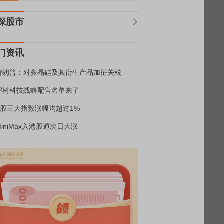
深股市
门资讯
特朗普：对多晶硅及其衍生产品加征关税
宇树科技战略配售名单来了
A股三大指数涨幅均超过1%
MiniMax入港股通次日大涨