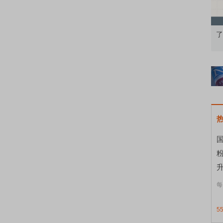
果：A股再平衡的
债券知识通识：从基础认知到特色品种
了
国
升
每
5