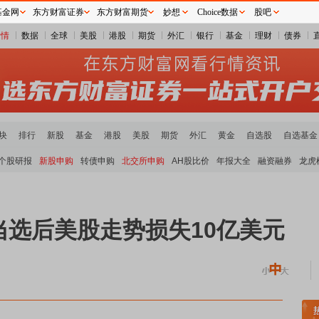
基金网
东方财富证券
东方财富期货
妙想
Choice数据
股吧
行情
数据
全球
美股
港股
期货
外汇
银行
基金
理财
债券
块
排行
新股
基金
港股
美股
期货
外汇
黄金
自选股
自选基金
个股研报
新股申购
转债申购
北交所申购
AH股比价
年报大全
融资融券
龙虎
当选后美股走势损失10亿美元
煤炭板块领涨
贵金属板块走强
半导体板块活跃
沪深资金流向
A股估值分析全览