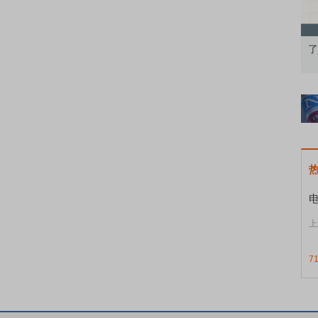
：从基础认知到特色品种
了解北交所知识 做理性投资者
上
7