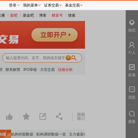
登录
我的菜单
证券交易
基金交易
直播
股吧
基金吧
博客
财富号
搜索
动态
个人
0
榜
限售解禁
IPO审核
大宗交易
估值分析
自选
消息
搜索
重要机构持股数据
机构调研数据一览
主力最新动向
上市公司限售股解禁一览
昨