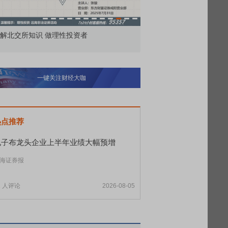
市价委托那么多种，究竟怎么用？
北交所顶格打
一键关注财经大咖
热点推荐
电子布龙头企业上半年业绩大幅预增
海证券报
1
人评论
2026-08-05