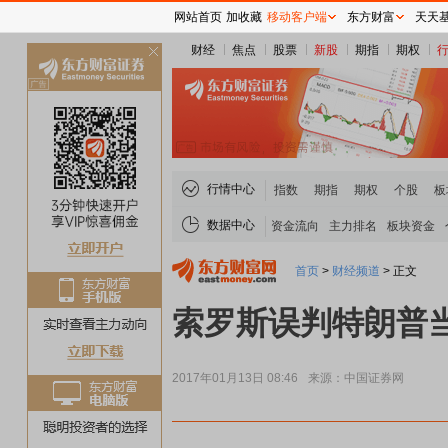
网站首页
加收藏
移动客户端
东方财富
天天
财经
焦点
股票
新股
期指
期权
关
闭
行情中心
指数
期指
期权
个股
板
数据中心
资金流向
主力排名
板块资金
首页
>
财经频道
>
正文
索罗斯误判特朗普
2017年01月13日 08:46
来源：中国证券网