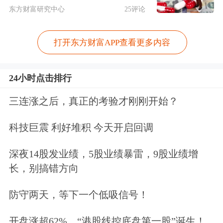
时，投资者应向券商交纳佣金，标准为
东方财富研究中心
25评论
总成交金额的2‰，佣金不足5元的，按
5元收取。
打开东方财富APP查看更多内容
购买途径
24小时点击排行
可转债购买对于大多数投资者来讲还比
三连涨之后，真正的考验才刚刚开始？
较陌生，投资者可通过几种方式直接或
科技巨震 利好堆积 今天开启回调
间接参与可转债投资。第一，可以像申
深夜14股发业绩，5股业绩暴雷，9股业绩增
购新股一样，直接申购可转债。具体操
长，别搞错方向
作时，分别输入转债的代码、价格、数
防守两天，等下一个低吸信号！
量等，最后确认即可。可转债的发行面
开盘涨超62%，“港股线控底盘第一股”诞生！
值都为100元，申购的最小单位为1手