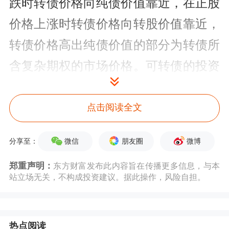
跌时转债价格向纯债价值靠近，在正股
价格上涨时转债价格向转股价值靠近，
转债价格高出纯债价值的部分为转债所
含复杂期权的市场价格。可转债的投资
收益主要包括票面利息收入、买卖价差
收益和数量套利收益等。
点击阅读全文
交易方式
微信
朋友圈
微博
分享至：
可转债实行T+0交易，其委托、交易、
郑重声明：
东方财富发布此内容旨在传播更多信息，与本
站立场无关，不构成投资建议。据此操作，风险自担。
托管、转托管、行情揭示、交易时间参
照A股办理。可转债在转换期结束前的
十个交易日终止交易，终止交易前一周
热点阅读