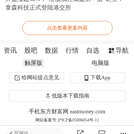
拿森科技正式登陆港交所
1000元。业内人士表示，由于可转债申
购1手需要的资金较少，因而获得的配
点击查看更多内容
号数较多，中1手的概率较申购新股
高。第二，除了直接申购外，投资者通
资讯
股吧
数据
行情
自选
导航
过提前购买正股获得优先配售权。由于
触屏版
电脑版
可转债发行一般会对老股东优先配售，
给网站提点意见
下载App
因此投资者可以在股权登记日之前买入
低版本下载指南
正股，然后在配售日行使配售权，获得
可转债。第三，在二级市场上，投资者
手机东方财富网 eastmoney.com
网站备案号:沪ICP备05006054号-11
只要拥有了股票账户，也就可以买卖可
写评论 ...