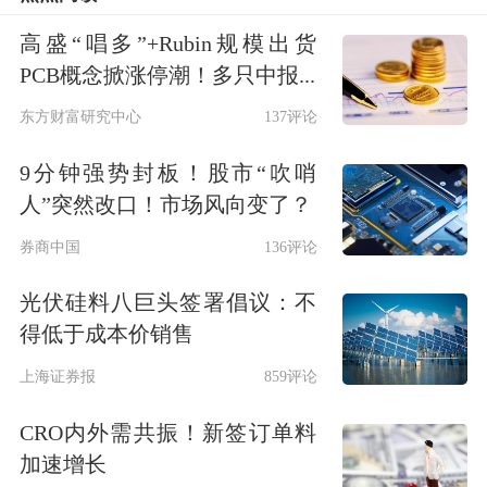
交易所予以公告。可以转托管，参照A
高盛“唱多”+Rubin规模出货
股规则。
PCB概念掀涨停潮！多只中报...
东方财富研究中心
137评论
交易费用
9分钟强势封板！股市“吹哨
深市：投资者应向券商交纳佣金，标准
人”突然改口！市场风向变了？
为总成交金额的2‰，佣金不足5元的，
券商中国
136评论
按5元收取。
光伏硅料八巨头签署倡议：不
得低于成本价销售
沪市：投资者委托券商买卖可转换公司
上海证券报
859评论
债券须交纳手续费，上海每笔人民币1
CRO内外需共振！新签订单料
元，异地每笔3元。成交后在办理交割
加速增长