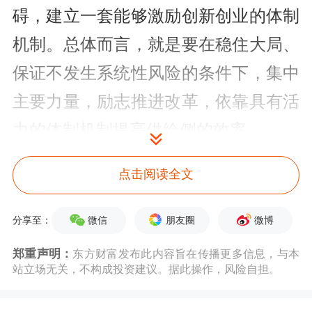
碍，建立一套能够激励创新创业的体制
机制。总体而言，就是要在稳住大局、
保证不发生系统性风险的条件下，集中
主要力量，励志推进改革，依靠具有活
力的体制机制提高供给侧的效率。
吴敬琏指出，在改革转型的“阵痛”之
点击阅读全文
下，要采取措施控制和化解风险，为改
微信
朋友圈
微博
分享至：
革争取时间，如妥善处理地方政府债
郑重声明：
东方财富发布此内容旨在传播更多信息，与本
务、停止回报过低或没有回报的无效投
站立场无关，不构成投资建议。据此操作，风险自担。
资、停止对“僵尸企业”输血、停止“刚