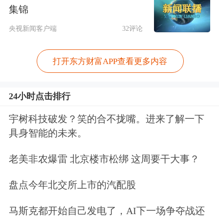
集锦
补贴以消除“外部性”影响等。
央视新闻客户端
32评论
对于如何提高供给效率的问题，吴敬琏
认为，不仅要靠市场起决定性作用，也
打开东方财富APP查看更多内容
要更好地发挥政府的作用。当前供给侧
24小时点击排行
结构性改革的重点任务，即“三去一降
宇树科技破发？笑的合不拢嘴。进来了解一下
一补”(去产能、去库存、去杠杆、降成
具身智能的未来。
本、补短板)主要靠市场发挥作用，与
老美非农爆雷 北京楼市松绑 这周要干大事？
此同时，政府也能“有所为”，比如提供
良好的制度环境，保持
宏观经济
的稳
盘点今年北交所上市的汽配股
定，建立良好的
教育
体系和科研体系。
马斯克都开始自己发电了，AI下一场争夺战还