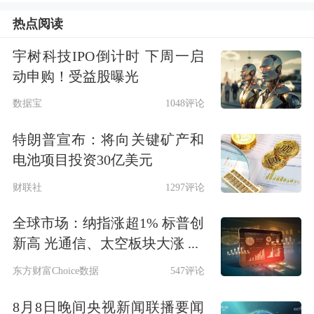
性兑付”、对资不抵债的企业实施破产
热点阅读
和重整等。同时要辅之以短期政策，运
宇树科技IPO倒计时 下周一启
用适当的财政和货币政策，维持
宏观经
动申购！受益股曝光
济
的稳定。具体而言，在实行松紧适度
数据宝
1048评论
的货币政策过程中，“去杠杆”应当是总
特朗普宣布：将向关键矿产和
方向。
电池项目投资30亿美元
吴敬琏同时建议，财政政策可适当提高
财联社
1297评论
力度，指向提高创新积极性的方向，例
全球市场：纳指涨超1% 标普创
如普惠式地降低税负、利用PPP方式进
新高 光通信、太空板块大涨 ...
行共用性技术和一般性技术的“竞争前
东方财富Choice数据
547评论
开发”、对
节能环保
产品的“需求”进行
8月8日晚间央视新闻联播要闻