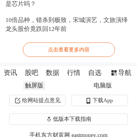
是芯片吗？
吴敬琏还表示，供给侧结构性改革，还
应落实主体责任，使改革措施落地生
10倍品种，错杀到极致，宋城演艺，文旅演绎
龙头股价竟跌回12年前
根，防止“改革空转”、“文件不落地”等
消极现象发生。
点击查看更多内容
专家观点>>>
资讯
股吧
数据
行情
自选
导航
吴晓灵：中国经济不会出现系统性风险
触屏版
电脑版
楼继伟：银行不良贷款率小幅上升不会
给网站提点意见
下载App
带来系统性风险
低版本下载指南
警惕风险>>>
手机东方财富网 eastmoney.com