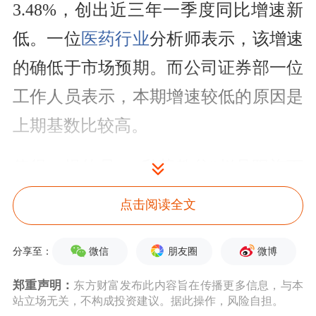
3.48%，创出近三年一季度同比增速新
低。一位
医药行业
分析师表示，该增速
的确低于市场预期。而公司证券部一位
工作人员表示，本期增速较低的原因是
上期基数比较高。
值得一提的是，“私募教父”赵丹阳旗下
两只产品进入公司前十大流通股东名
点击阅读全文
单，分别位居第八和第九位。
微信
朋友圈
微博
分享至：
东阿阿胶昨放量大跌
郑重声明：
东方财富发布此内容旨在传播更多信息，与本
站立场无关，不构成投资建议。据此操作，风险自担。
4月20日，A股市场大跌，东阿阿胶也