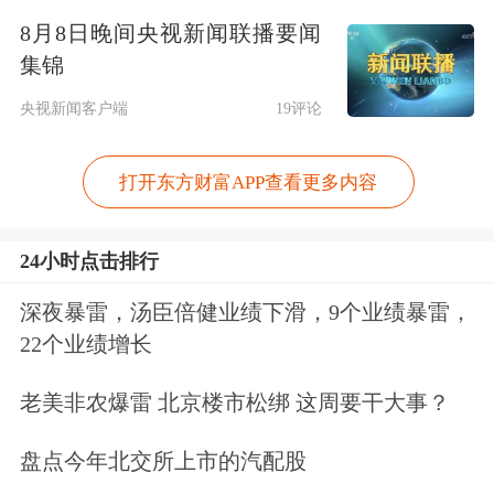
为何一直备受投资者喜爱的东阿阿胶昨
8月8日晚间央视新闻联播要闻
集锦
日出现放量大跌呢？昨日，东阿阿胶公
央视新闻客户端
19评论
布了一季报。公司今年一季度实现收入
14.83亿元，同比增长3.56%；实现净利
打开东方财富APP查看更多内容
润5.44亿元，同比增长3.48%。
24小时点击排行
虽然同比出现增长，但是不少关注公司
深夜暴雷，汤臣倍健业绩下滑，9个业绩暴雷，
的投资者却并不满意。一位医药行业分
22个业绩增长
析师告诉《每日经济新闻》记者，目前
老美非农爆雷 北京楼市松绑 这周要干大事？
暂未与公司交流，不过从一季报来看，
3.48%的净利润增速确实低于市场预
盘点今年北交所上市的汽配股