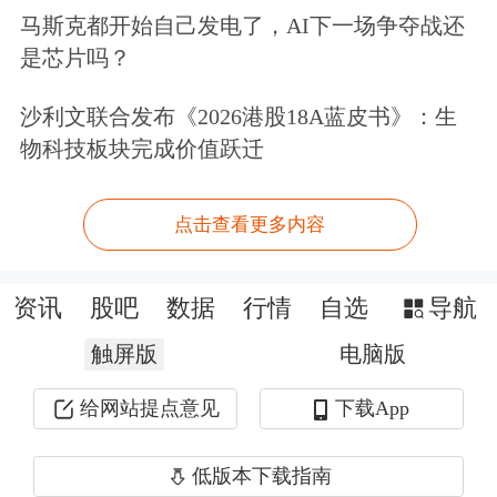
期。
马斯克都开始自己发电了，AI下一场争夺战还
是芯片吗？
记者以投资者身份致电上市公司，一位
沙利文联合发布《2026港股18A蓝皮书》：生
工作人员表示，今年一季度净利润增速
物科技板块完成价值跃迁
较低的原因是去年同期净利润基数比较
高。
点击查看更多内容
赵丹阳持有超900万股
资讯
股吧
数据
行情
自选
导航
值得注意的是，虽然一季度净利润同比
触屏版
电脑版
增速低于预期，但是《每日经济新闻》
给网站提点意见
下载App
记者注意到，截至3月31日，“私募教
父”赵丹阳旗下两只产品进入公司前十
低版本下载指南