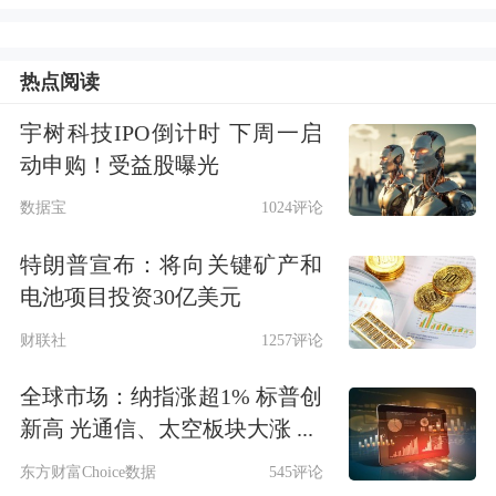
遭遇了资金的抛售，收盘下跌6.16%，
成交金额一举放大至17.2亿元。
热点阅读
宇树科技IPO倒计时 下周一启
从昨日走势看，一开盘东阿阿胶便下跌
动申购！受益股曝光
超过2%，此后一路走低。午后，其跌
数据宝
1024评论
幅一度超过6.6%。临近尾盘略有回升，
特朗普宣布：将向关键矿产和
收盘下跌6.16%。与跌幅相对应的则是
电池项目投资30亿美元
昨日东阿阿胶明显放大的成交金额——
财联社
1257评论
17.2亿元，远超近期3亿元左右的成交
全球市场：纳指涨超1% 标普创
水平。从单笔成交记录来看，早盘出现
新高 光通信、太空板块大涨 ...
了多次上千手的大额卖单。
东方财富Choice数据
545评论