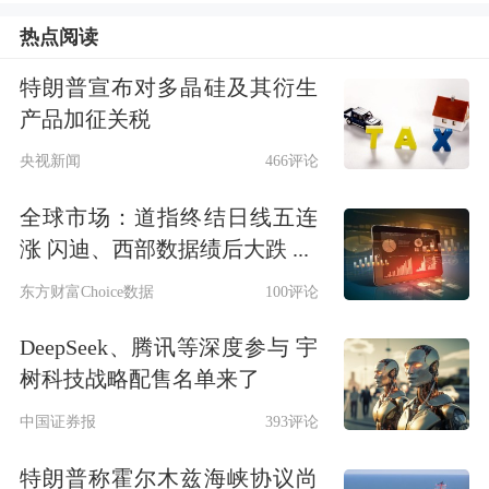
需要配以严格、成熟的监管体制，这也
热点阅读
是为什么证监会表示需要做研究的必要
特朗普宣布对多晶硅及其衍生
原因。
产品加征关税
央视新闻
466评论
谈及
战略新兴板
，左小蕾称，从资本市
全球市场：道指终结日线五连
场多层次的角度来看，建立一个全新的
涨 闪迪、西部数据绩后大跌 ...
战兴板，不是太必要。因为目前国内不
东方财富Choice数据
100评论
同概念、板块和规模的上市公司已经有
DeepSeek、腾讯等深度参与 宇
了对应的上市市场，大公司、小公司对
树科技战略配售名单来了
应主板、
中小板
，创新公司对应
创业
中国证券报
393评论
板
，战兴板的概念与创业板有重
特朗普称霍尔木兹海峡协议尚