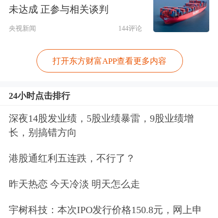
合，“从一开始就觉得没太有必要再批
未达成 正参与相关谈判
一个新的概念(板块)，过度的炒作不利
央视新闻
144评论
于资本市场真正的发展”。
打开东方财富APP查看更多内容
左小蕾指出，当时提出战略新兴板的一
个出发点是因为国外上市的中国公司没
24小时点击排行
有得到很好的发展机会，股票价格上不
深夜14股发业绩，5股业绩暴雷，9股业绩增
去，所以给这些公司一个回归国内资本
长，别搞错方向
市场的机会，但这个出发点经不起推
港股通红利五连跌，不行了？
敲。其中不可忽略的一个常识性问题
昨天热恋 今天冷淡 明天怎么走
是：为什么这些在海外成熟市场上市的
宇树科技：本次IPO发行价格150.8元，网上申
公司会价格上不去、不受投资者欢迎或