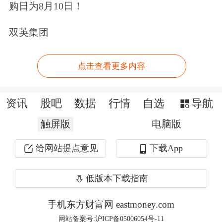
购日为8月10日！
者无法获得资金配置。“很有可能是大
双英集团
家对公司的成长不是很看好，这是证券
市场最基本的用脚投票的原则。如果是
点击查看更多内容
这样的话，把它放到国内市场上就能够
做好吗？这是公司本身的问题，不是转
资讯
股吧
数据
行情
自选
导航
换到不同市场就能改变的。” 左小蕾
触屏版
电脑版
称。
给网站提点意见
下载App
此外，在论坛上，左小蕾还谈及目前存
低版本下载指南
在的把三板变成场内市场的强烈倾向，
她表示，新三板的发展要把重点放在场
手机东方财富网 eastmoney.com
网站备案号:沪ICP备05006054号-11