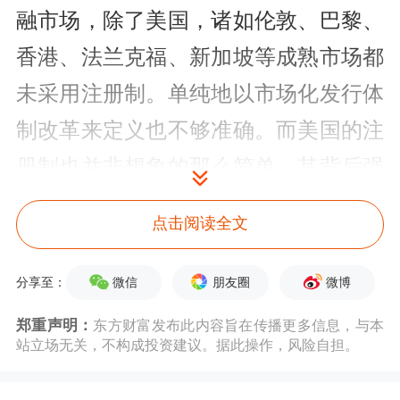
融市场，除了美国，诸如伦敦、巴黎、
香港、法兰克福、新加坡等成熟市场都
未采用注册制。单纯地以市场化发行体
制改革来定义也不够准确。而美国的注
册制也并非想象的那么简单，其背后强
调的是真实、准确、完备的信息披露标
点击阅读全文
准，包括人数多达3百多人的庞大的聆
讯委员会以及严格的聆讯标准，以及一
微信
朋友圈
微博
分享至：
定的聆讯程序。而不应将注册制改革简
郑重声明：
东方财富发布此内容旨在传播更多信息，与本
站立场无关，不构成投资建议。据此操作，风险自担。
单地理解为将证监会的审批权力下放到
上交所、深交所，因此注册制改革一定