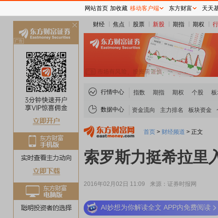
网站首页
加收藏
移动客户端
东方财富
天天
财经
焦点
股票
新股
期指
期权
关
闭
行情中心
指数
期指
期权
个股
板
数据中心
资金流向
主力排名
板块资金
首页
>
财经频道
>
正文
索罗斯力挺希拉里入
2016年02月02日 11:09
来源：证券时报网
AI妙想为你解读全文 APP内免费阅读