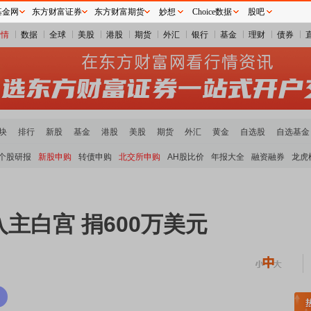
基金网
东方财富证券
东方财富期货
妙想
Choice数据
股吧
行情
数据
全球
美股
港股
期货
外汇
银行
基金
理财
债券
块
排行
新股
基金
港股
美股
期货
外汇
黄金
自选股
自选基金
个股研报
新股申购
转债申购
北交所申购
AH股比价
年报大全
融资融券
龙虎
主白宫 捐600万美元
稀土板块领涨
元件板块走强
半导体板块活跃
沪深资金流向
A股估值分析全览
重