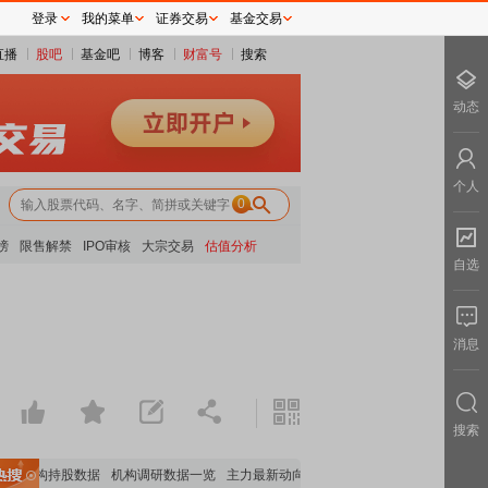
登录
我的菜单
证券交易
基金交易
直播
股吧
基金吧
博客
财富号
搜索
动态
个人
0
榜
限售解禁
IPO审核
大宗交易
估值分析
自选
消息
搜索
要机构持股数据
机构调研数据一览
主力最新动向
上市公司限售股解禁一览
昨日