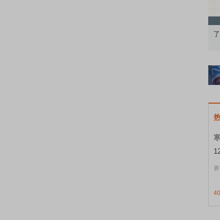
知到特色品种
了解北交所知识 做理性投资者
1
界
4