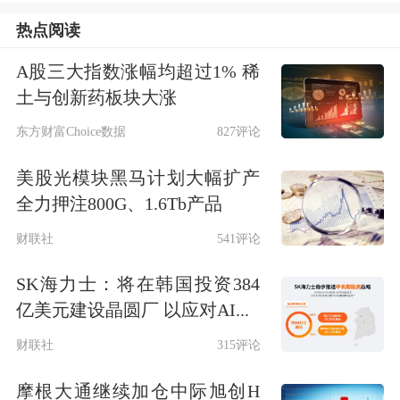
及资本市场大起大落。这一次香港为何
热点阅读
还不出手？“香港能够承受得住资本流
A股三大指数涨幅均超过1% 稀
动，若港币跌至7.85，金管局将抛售美
土与创新药板块大涨
元。”香港金管局总裁陈德霖此刻仍很
东方财富Choice数据
827评论
自信。目前，香港金管局握有超过3500
美股光模块黑马计划大幅扩产
亿美元的
外汇储备
，以及中国央行手里
全力押注800G、1.6Tb产品
拥有超过3万亿美元的外汇储备。
财联社
541评论
绞杀幕后黑手
SK海力士：将在韩国投资384
亿美元建设晶圆厂 以应对AI...
香港的投资者正面临艰难抉择，手中的
财联社
315评论
港币要换成美元吗？持有的港股要卖出
摩根大通继续加仓中际旭创H