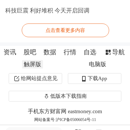
700个基点，贬值幅度接近1%。
科技巨震 利好堆积 今天开启回调
港股则闻声而暴跌。港股
恒生指数
1月
点击查看更多内容
20日暴跌近4%，1月21日再次跌去2%，
今年以来已连续跌破20000点、19000点
资讯
股吧
数据
行情
自选
导航
两个大关，坠入18000点区间。
触屏版
电脑版
海通证券
首席策略分析师荀玉根认为，
给网站提点意见
下载App
人民币贬值和美联储加息是引发近期香
低版本下载指南
港汇率贬值的重要原因。香港汇率与美
元挂钩，经济上又深受中国内地影响，
手机东方财富网 eastmoney.com
网站备案号:沪ICP备05006054号-11
汇市、股市均受多面夹击，很难走出完