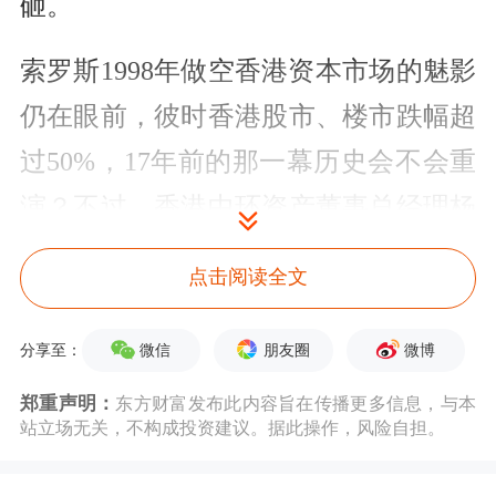
砸。
索罗斯1998年做空香港资本市场的魅影
仍在眼前，彼时香港股市、楼市跌幅超
过50%，17年前的那一幕历史会不会重
演？不过，香港中环资产董事总经理杨
延德认为，香港此次的遭遇与当年有很
点击阅读全文
大差别，“港币偏弱仍在合理范围内，
开年
全球股市
下跌，港股也在所难
微信
朋友圈
微博
分享至：
免”。
郑重声明：
东方财富发布此内容旨在传播更多信息，与本
站立场无关，不构成投资建议。据此操作，风险自担。
香港作为国际自由港，历经了多次金融