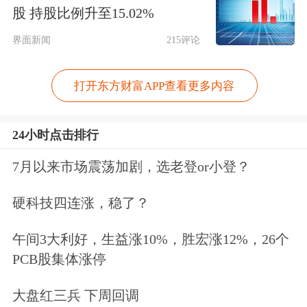
吗？“最近咨询特别多，市场快速下
股 持股比例升至15.02%
跌，投资者心中都充满恐慌。”香港某
界面新闻
215评论
证券公司投资部经理告诉记者，市场动
荡已使多数人信心不足。
打开东方财富APP查看更多内容
最近港币对美元汇率大幅波动，由此前
24小时点击排行
7.75兑换保证突然转弱。1月14日、15
7月以来市场震荡加剧，选老登or小登？
日两天港币累计下跌0.4%，成为1992年
硬科技四连涨，稳了？
10月以来最大跌幅。这还只是开始，紧
接着1月20日港汇盘中最多跌至7.82区
午间3大利好，生益涨10%，胜宏涨12%，26个
PCB股集体涨停
间，已逼近香港金管局救市警戒线
7.85。至此，今年开年港币已贬值超过
大盘红三兵 下周回调