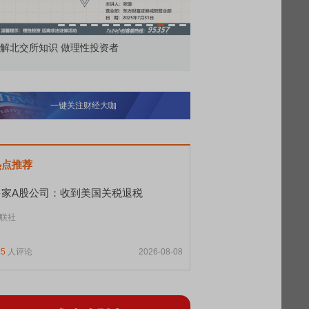
解北交所知识 做理性投资者
市价委托那么多种，究竟
一键关注财经大咖
热点推荐
多家A股公司：收到美国关税退税
联社
85
人评论
2026-08-08