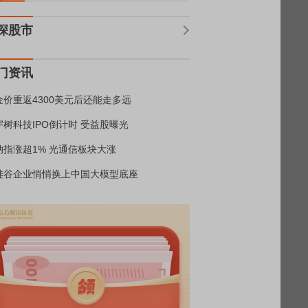
深股市
门资讯
金价重返4300美元后还能走多远
宇树科技IPO倒计时 受益股曝光
纳指涨超1% 光通信板块大涨
硅谷企业悄悄换上中国大模型底座