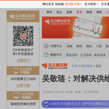
网站首页
加收藏
移动客户端
东方财富
天天
财经
焦点
股票
新股
期指
期权
关
闭
行情中心
指数
期指
期权
个股
板
数据中心
资金流向
主力排名
板块资金
首页
>
财经频道
>
正文
吴敬琏：对解决供
2016年01月21日 09:02
来源：证券时报网
AI妙想为你解读全文 APP内免费阅读