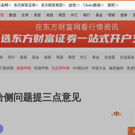
基金网
东方财富证券
东方财富期货
妙想
Choice数据
股吧
行情
数据
全球
美股
港股
期货
外汇
银行
基金
理财
债券
块
排行
新股
基金
港股
美股
期货
外汇
黄金
自选股
自选基金
个股研报
新股申购
转债申购
北交所申购
AH股比价
年报大全
融资融券
龙虎
给侧问题提三点意见
稀土板块领涨
元件板块走强
半导体板块活跃
沪深资金流向
A股估值分析全