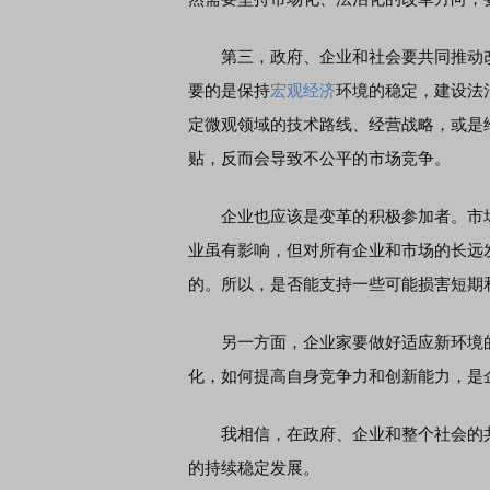
第三，政府、企业和社会要共同推动改
EDMI K90 至尊版 新品发布会
首席连线｜东方财富证券陈
要的是保持
宏观经济
环境的稳定，建设法
风，将吹向何处
定微观领域的技术路线、经营战略，或是
贴，反而会导致不公平的市场竞争。
企业也应该是变革的积极参加者。市场
业虽有影响，但对所有企业和市场的长远
的。所以，是否能支持一些可能损害短期
另一方面，企业家要做好适应新环境的
化，如何提高自身竞争力和创新能力，是
我相信，在政府、企业和整个社会的共
的持续稳定发展。