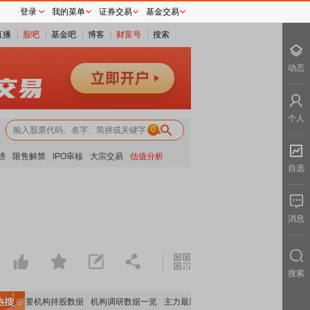
登录
我的菜单
证券交易
基金交易
直播
股吧
基金吧
博客
财富号
搜索
动态
个人
0
榜
限售解禁
IPO审核
大宗交易
估值分析
自选
消息
搜索
览
重要机构持股数据
机构调研数据一览
主力最新动向
上市公司限售股解禁一览