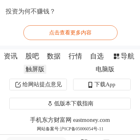
投资为何不赚钱？
从1993年的借来的3.8万元作为起步资
金，到现在身家超过400多亿，郭广昌
点击查看更多内容
只用了20余年时间，让自己的财富滚雪
球般增长，也缔造了一个庞大的财富帝
资讯
股吧
数据
行情
自选
导航
国。
触屏版
电脑版
给网站提点意见
下载App
作为
复星国际
的大股东，郭广昌持股
45.84%。截至7月4日，
复星国际
股票总
低版本下载指南
市值为567亿元，这也是郭广昌最大的
手机东方财富网 eastmoney.com
财富来源。通过持股复星国际，郭广昌
网站备案号:沪ICP备05006054号-11
积累了近260亿元财富。