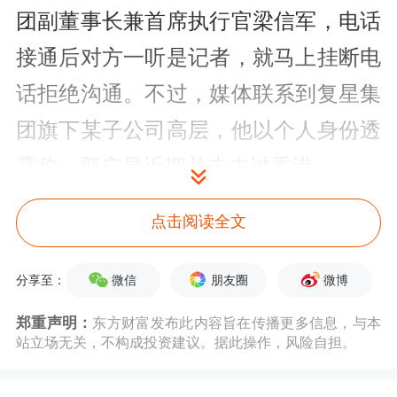
团副董事长兼首席执行官梁信军，电话
接通后对方一听是记者，就马上挂断电
话拒绝沟通。不过，媒体联系到复星集
团旗下某子公司高层，他以个人身份透
露称，郭广昌近期并未去过香港。
但到了晚上，这件事又有了峰回路转。
点击阅读全文
18:56，据媒体报道称，复星集团董事
微信
朋友圈
微博
分享至：
长郭广昌确已失联。媒体多方了解确
郑重声明：
东方财富发布此内容旨在传播更多信息，与本
认，48岁的上海复星集团董事长郭广昌
站立场无关，不构成投资建议。据此操作，风险自担。
确已失联，目前尚不清楚是正接受调查