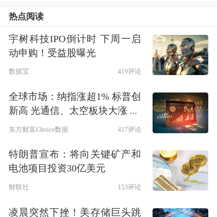
还是协助调查。记者多次拨打他的电
热点阅读
话，一直关机。本轮反腐浪潮中，郭广
宇树科技IPO倒计时 下周一启
昌多次陷入“被调查”传闻。
动申购！受益股曝光
于是，财经界社交群里再次炸开了锅。
数据宝
419评论
全球市场：纳指涨超1% 标普创
《每日经济新闻》记者通过电话以及微
新高 光通信、太空板块大涨 ...
信的方式多次同复兴集团高层及品牌部
东方财富Choice数据
417评论
方面联系，不过均未得到回应。
特朗普宣布：将向关键矿产和
截至本文发稿，复星系相关上市公司均
电池项目投资30亿美元
未发布停牌公告。明日开盘是否强震备
财联社
153评论
受关注。与此同时，复星集团官方微
凌晨突然下挫！美存储巨头跳