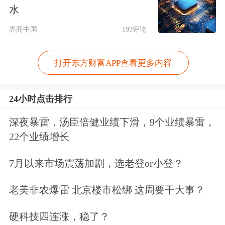
水
博、
复星国际
官网均未做出任何回应。
券商中国
193评论
不过小编注意到，早在今日17:00左
右，郭广昌拥有11多万粉丝的
微博
已经
打开东方财富APP查看更多内容
清空了全部内容。
24小时点击排行
从3.8万赚到400亿郭广昌是怎么做到
深夜暴雷，汤臣倍健业绩下滑，9个业绩暴雷，
的？
22个业绩增长
郭广昌到底有多少钱？某机构发布
7月以来市场震荡加剧，选老登or小登？
的“2014年3000中国家族财富榜”显示，
老美非农爆雷 北京楼市松绑 这周要干大事？
郭广昌的个人财富已经达到410.33亿
硬科技四连涨，稳了？
元，位居该榜单的第4位。