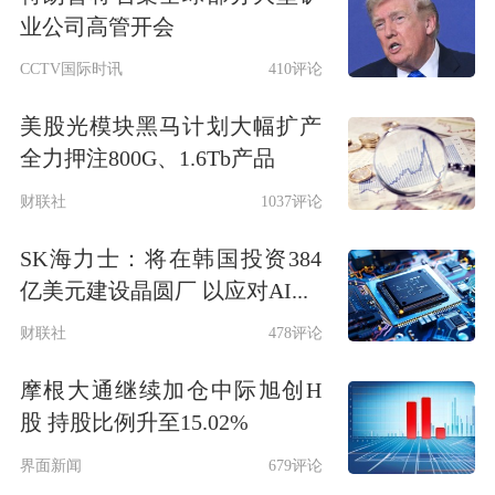
业公司高管开会
CCTV国际时讯
410评论
美股光模块黑马计划大幅扩产
全力押注800G、1.6Tb产品
财联社
1037评论
SK海力士：将在韩国投资384
亿美元建设晶圆厂 以应对AI...
财联社
478评论
摩根大通继续加仓中际旭创H
股 持股比例升至15.02%
界面新闻
679评论