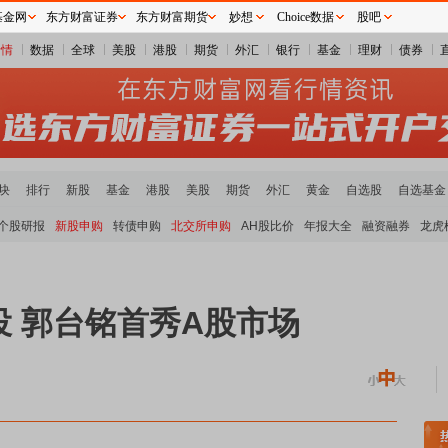
基金网
东方财富证券
东方财富期货
妙想
Choice数据
股吧
行情
数据
全球
美股
港股
期货
外汇
银行
基金
理财
债券
块
排行
新股
基金
港股
美股
期货
外汇
黄金
自选股
自选基金
个股研报
新股申购
转债申购
北交所申购
AH股比价
年报大全
融资融券
龙虎
 郭台铭首秀A股市场
跃
沪深资金流向
A股估值分析全览
重要机构持股数据
机构调研数据一览
主力