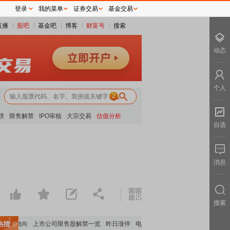
登录
我的菜单
证券交易
基金交易
直播
股吧
基金吧
博客
财富号
搜索
动态
个人
2
榜
限售解禁
IPO审核
大宗交易
估值分析
自选
消息
搜索
最新动向
上市公司限售股解禁一览
昨日涨停
电力板块走强
稀土板块领涨
元件