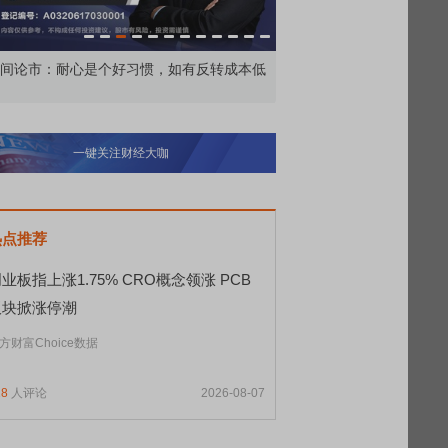
间论市：耐心是个好习惯，如有反转成本低
资深投顾说：今日已收，
一键关注财经大咖
热点推荐
业板指上涨1.75% CRO概念领涨 PCB
板块掀涨停潮
方财富Choice数据
18
人评论
2026-08-07