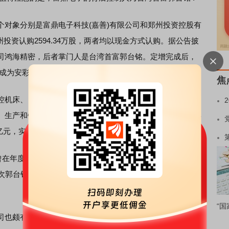
象分别是富鼎电子科技(嘉善)有限公司和郑州投资控股有
州投资认购2594.34万股，两者均以现金方式认购。据公告披
司鸿海精密，后者掌门人是台湾首富郭台铭。定增完成后，
，成为安彩高科第二大股东。
焦
机床、自动检测设备，
机器人
、机密模具，便携式微型计
生产和销售。该公司近3年经营业绩持续增长，截至2014年
4亿元，实现净利润9.15亿元。
曾在年度股东大会上表示，鸿海精密在中国大陆的业务有可能
这次郭台铭通过其控股的富鼎电子战略入股安彩高科，可谓是
“国
颇有来头，其由郑州市国资委100%控股，主要业务为管