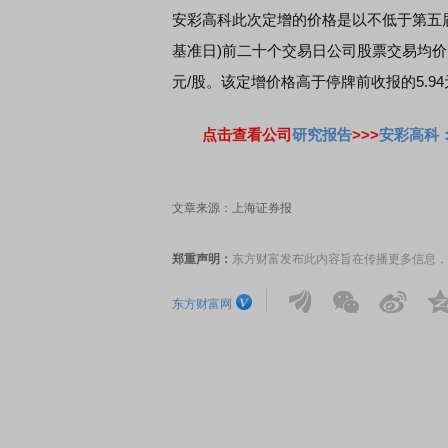
安彩高科此次定增的价格是以不低于第五届董
基准日)前二十个交易日公司股票交易均价的
交所顶格打新居然只能中碎股
敢为——比亚迪智能化战
元/股。该定增价格高于停牌前收报的5.94
点击查看公司
研究报告
>>>
安彩高科
文章来源：上海证券报
郑重声明：
东方财富发布此内容旨在传播更多信息，
东方财富网