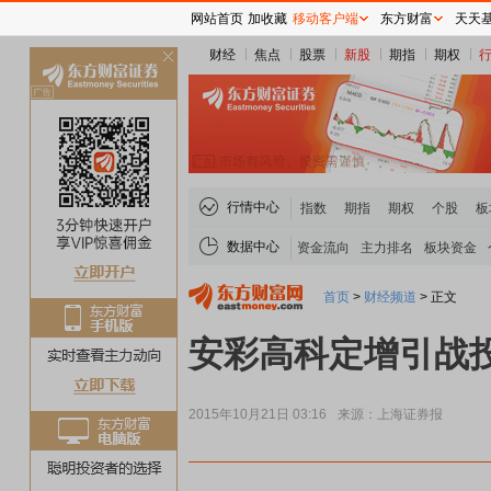
网站首页
加收藏
移动客户端
东方财富
天天
财经
焦点
股票
新股
期指
期权
关
闭
行情中心
指数
期指
期权
个股
板
数据中心
资金流向
主力排名
板块资金
首页
>
财经频道
>
正文
安彩高科定增引战投
2015年10月21日 03:16
来源：上海证券报
稀土板块领涨
元件板块走强
半导体板块活