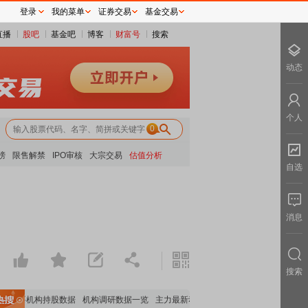
登录
我的菜单
证券交易
基金交易
直播
股吧
基金吧
博客
财富号
搜索
动态
个人
0
榜
限售解禁
IPO审核
大宗交易
估值分析
自选
消息
搜索
重要机构持股数据
机构调研数据一览
主力最新动向
上市公司限售股解禁一览
昨