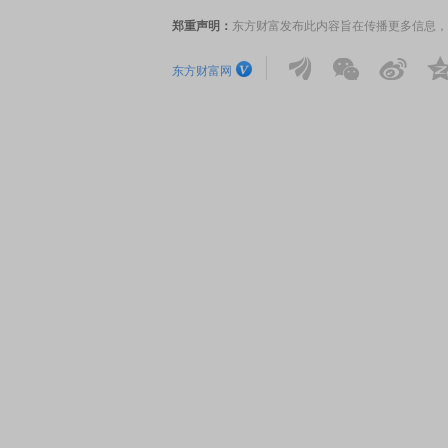
郑重声明：
东方财富发布此内容旨在传播更多信息，
EDMI K90 至尊版 新品发布会
首席连线｜东方财富证券陈
东方财富网
风，将吹向何处