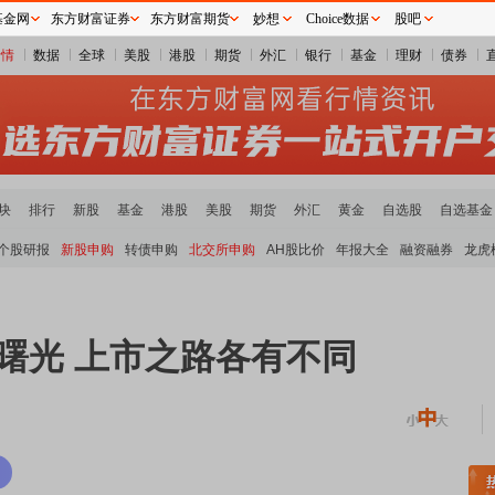
基金网
东方财富证券
东方财富期货
妙想
Choice数据
股吧
行情
数据
全球
美股
港股
期货
外汇
银行
基金
理财
债券
块
排行
新股
基金
港股
美股
期货
外汇
黄金
自选股
自选基金
个股研报
新股申购
转债申购
北交所申购
AH股比价
年报大全
融资融券
龙虎
现曙光 上市之路各有不同
稀土板块领涨
元件板块走强
半导体板块活跃
沪深资金流向
A股估值分析全览