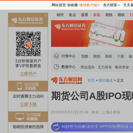
网站首页
加收藏
移动客户端
东方财富
天天
财经
焦点
股票
新股
期指
期权
关
闭
行情中心
指数
期指
期权
个股
板
数据中心
资金流向
主力排名
板块资金
首页
>
财经频道
>
正文
期货公司A股IPO
2015年05月12日 05:48
来源：上海证券报
AI妙想为你解读全文 APP内免费阅读