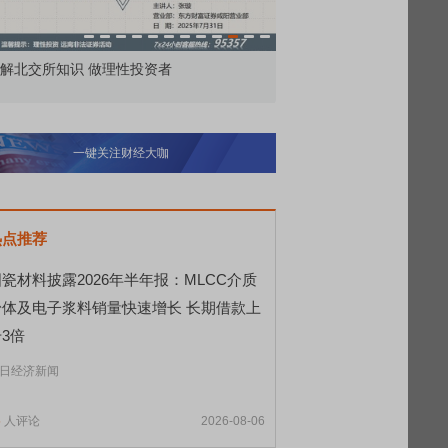
解北交所知识 做理性投资者
市价委托那么多种，究竟
一键关注财经大咖
热点推荐
瓷材料披露2026年半年报：MLCC介质
粉体及电子浆料销量快速增长 长期借款上
3倍
日经济新闻
5
人评论
2026-08-06