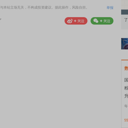
与本站立场无关，不构成投资建议。据此操作，风险自担。
举报
果：A股再平衡的
债券知识通识：从基础认知到特色品种
了
国
升
每
5