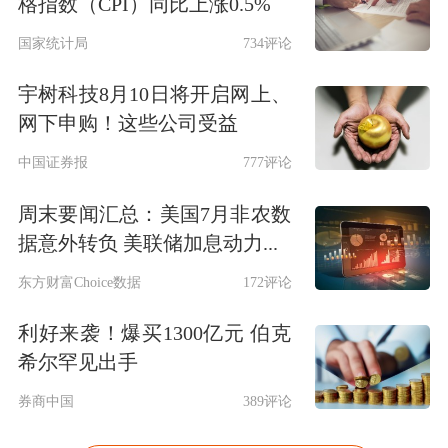
格指数（CPI）同比上涨0.5%
国家统计局
734评论
宇树科技8月10日将开启网上、
网下申购！这些公司受益
中国证券报
777评论
周末要闻汇总：美国7月非农数
据意外转负 美联储加息动力...
东方财富Choice数据
172评论
利好来袭！爆买1300亿元 伯克
希尔罕见出手
券商中国
389评论