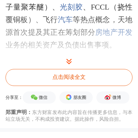
子量聚苯醚）、
光刻胶
、FCCL（挠性
覆铜板）、飞行
汽车
等热点概念，天地
源首次提及其正在筹划部分
房地产开发
业务的相关资产及负债出售事项。
4家A股公司回应六氟化钨
点击阅读全文
六氟化钨是制造芯片的关键材料，主要
用于芯片内部构建导电连接，被誉
微信
朋友圈
微博
分享至：
为“电子特气中的硬通货”。近期市场传
郑重声明：
东方财富发布此内容旨在传播更多信息，与本
闻涉及“六氟化钨海外断供”“六氟化钨
站立场无关，不构成投资建议。据此操作，风险自担。
价格暴涨”等事项。