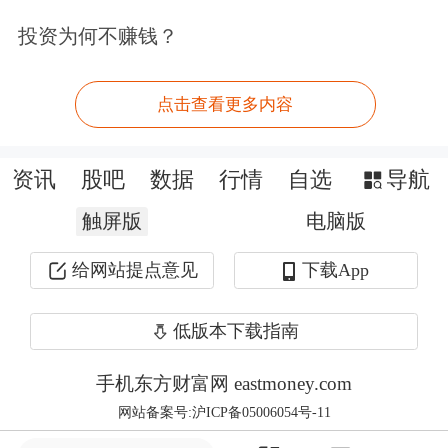
中船特气公告称，近期市场有传闻涉及
投资为何不赚钱？
公司六氟化钨产品价格等事项。经公司
核实，公司未公开披露过六氟化钨产品
点击查看更多内容
价格的相关信息。
资讯
股吧
数据
行情
自选
导航
六氟化钨的价格受市场供需关系、原材
触屏版
电脑版
料价格、产品竞争格局、下游产业发展
给网站提点意见
下载App
趋势等多重因素影响，波动具有不确定
性。中船特气公告称，部分投资者不要
低版本下载指南
过度放大单一产品价格波动对公司业绩
手机东方财富网 eastmoney.com
的影响。
网站备案号:沪ICP备05006054号-11