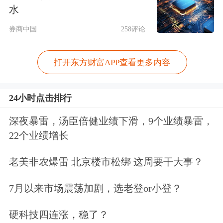
浙江博瑞电子科技有限公司（以下简称
水
博瑞电子）与中央硝子株式会社合资成
券商中国
258评论
立的浙江博瑞中硝科技有限公司（以下
打开东方财富APP查看更多内容
简称博瑞中硝）生产，目前产能为600
吨，暂无扩产计划。
24小时点击排行
深夜暴雷，汤臣倍健业绩下滑，9个业绩暴雷，
22个业绩增长
老美非农爆雷 北京楼市松绑 这周要干大事？
7月以来市场震荡加剧，选老登or小登？
硬科技四连涨，稳了？