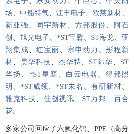
强电子
、
东安动力
、
中巨芯
、
中央商
场
、
中船特气
、
江丰电子
、
欧莱新材
、
新亚强
、
同宇新材
、
方邦股份
、
阿石
创
、
旭光电子
、
*ST宝馨
、
ST海龙
、
亚
翔集成
、
红宝丽
、
宗申动力
、
彤程新
材
、
昊华科技
、
杰华特
、
ST际华
、
ST
华扬
、
*ST皇庭
、
白云电器
、
得邦照
明
、
*ST威领
、
*ST未名
、
有研新材
、
雅克科技
、
佳创视讯
、
ST万邦
、
百合
花
。
多家公司回应了六氟化
钨
、PPE（高分