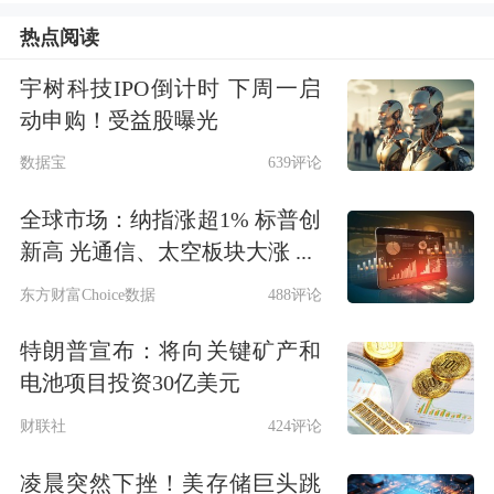
热点阅读
宇树科技IPO倒计时 下周一启
动申购！受益股曝光
数据宝
639评论
全球市场：纳指涨超1% 标普创
新高 光通信、太空板块大涨 ...
东方财富Choice数据
488评论
中巨芯公告称，目前，公司的高纯六氟
化钨尚未签署任何具有法律约束力的新
特朗普宣布：将向关键矿产和
电池项目投资30亿美元
长期或大额实质性订单协议。
财联社
424评论
中巨芯的高纯六氟化钨由其全资子公司
凌晨突然下挫！美存储巨头跳